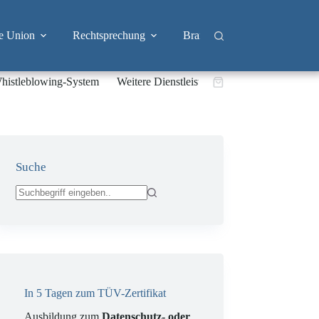
e Union
Rechtsprechung
Branchen
Big Tech & 
histleblowing-System
Weitere Dienstleistungen
Warenkorb
Suche
Keine
Ergebnisse
In 5 Tagen zum TÜV-Zertifikat
Ausbildung zum
Datenschutz- oder