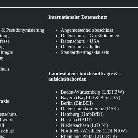
Internationaler Datenschutz
 & Pseudonymisierung
Angemessenheitsbeschluss
itung
Datenschutz – Großbritannien
eresse
Datenschutz – USA
ng
Datenschutz – Italien
ftragte
Standardvertragsklauseln
ng
chten
Landesdatenschutzbeauftragte & -
aufsichtsbehörden
Baden-Württemberg (LfDI BW)
Bayern (BayLfD & BayLDA)
raxis
Berlin (BlnBDI)
Datenschutzkonferenz (DSK)
tenschutz
Hamburg (HmbBfDI)
chwerde
Hessen (HBDI)
all
Niedersachsen (LfD NI)
nschutz
Nordrhein-Westfalen (LDI NRW)
ung
Rheinland-Pfalz (LfDI RLP)