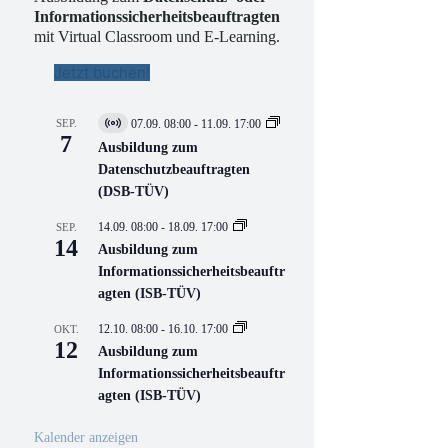
Informationssicherheitsbeauftragten
mit Virtual Classroom und E-Learning.
Jetzt buchen!
SEP.
07.09. 08:00
-
11.09. 17:00
V
7
i
Ausbildung zum
r
Datenschutzbeauftragten
t
(DSB-TÜV)
u
e
l
14.09. 08:00
-
18.09. 17:00
SEP.
l
14
Ausbildung zum
V
Informationssicherheitsbeauftr
e
r
agten (ISB-TÜV)
a
n
12.10. 08:00
-
16.10. 17:00
OKT.
s
12
Ausbildung zum
t
a
Informationssicherheitsbeauftr
l
agten (ISB-TÜV)
t
u
n
Kalender anzeigen