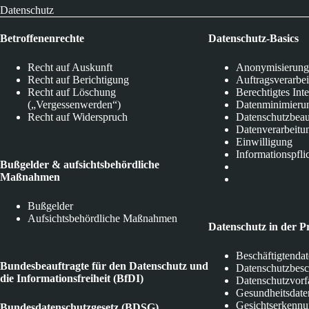
Datenschutz
Betroffenenrechte
Datenschutz-Basics
Recht auf Auskunft
Anonymisierung
Recht auf Berichtigung
Auftragsverarbe
Recht auf Löschung
Berechtigtes Int
(„Vergessenwerden“)
Datenminimieru
Recht auf Widerspruch
Datenschutzbeau
Datenverarbeitu
Einwilligung
Informationspfli
Bußgelder & aufsichtsbehördliche
Maßnahmen
Bußgelder
Aufsichtsbehördliche Maßnahmen
Datenschutz in der P
Beschäftigtenda
Bundesbeauftragte für den Datenschutz und
Datenschutzbes
die Informationsfreiheit (BfDI)
Datenschutzvorf
Gesundheitsdate
Gesichtserkenn
Bundesdatenschutzgesetz (BDSG)