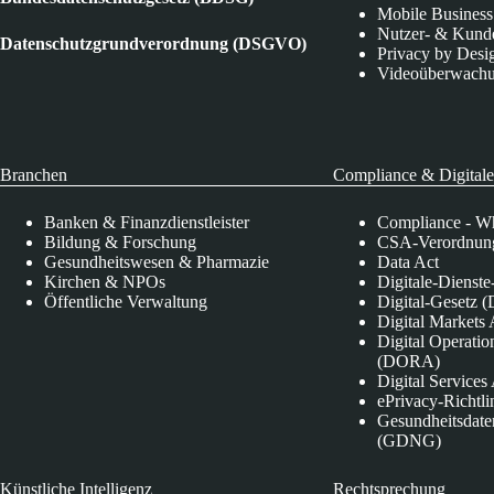
Mobile Business
Nutzer- & Kund
Datenschutzgrundverordnung (DSGVO)
Privacy by Desi
Videoüberwach
Branchen
Compliance & Digitale
Banken & Finanzdienstleister
Compliance - Wh
Bildung & Forschung
CSA-Verordnung
Gesundheitswesen & Pharmazie
Data Act
Kirchen & NPOs
Digitale-Dienst
Öffentliche Verwaltung
Digital-Gesetz (
Digital Market
Digital Operatio
(DORA)
Digital Service
ePrivacy-Richtli
Gesundheitsdate
(GDNG)
Künstliche Intelligenz
Rechtsprechung