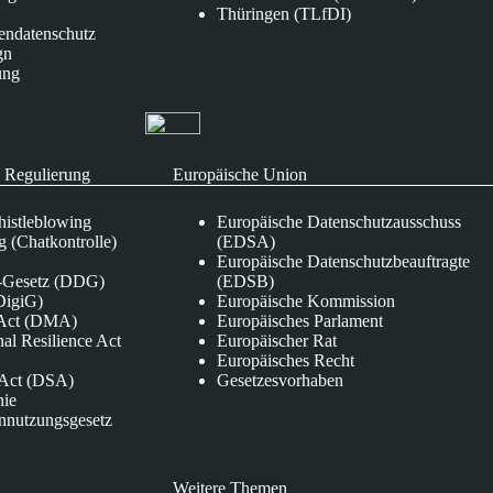
Thüringen (TLfDI)
endatenschutz
gn
ung
 Regulierung
Europäische Union
istleblowing
Europäische Datenschutzausschuss
 (Chatkontrolle)
(EDSA)
Europäische Datenschutzbeauftragte
e-Gesetz (DDG)
(EDSB)
DigiG)
Europäische Kommission
s Act (DMA)
Europäisches Parlament
nal Resilience Act
Europäischer Rat
Europäisches Recht
s Act (DSA)
Gesetzesvorhaben
nie
nnutzungsgesetz
Weitere Themen