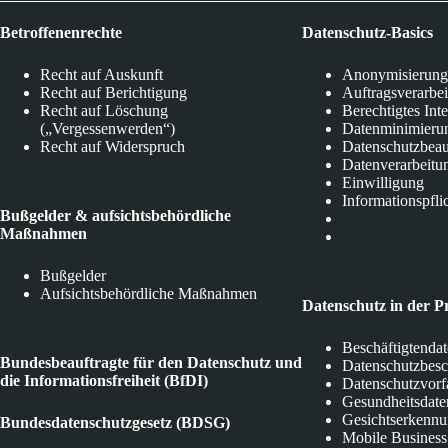
Betroffenenrechte
Datenschutz-Basics
Recht auf Auskunft
Anonymisierung
Recht auf Berichtigung
Auftragsverarbe
Recht auf Löschung
Berechtigtes Int
(„Vergessenwerden“)
Datenminimieru
Recht auf Widerspruch
Datenschutzbeau
Datenverarbeitu
Einwilligung
Informationspfli
Bußgelder & aufsichtsbehördliche
Maßnahmen
Bußgelder
Aufsichtsbehördliche Maßnahmen
Datenschutz in der P
Beschäftigtenda
Bundesbeauftragte für den Datenschutz und
Datenschutzbes
die Informationsfreiheit (BfDI)
Datenschutzvorf
Gesundheitsdate
Gesichtserkenn
Bundesdatenschutzgesetz (BDSG)
Mobile Business