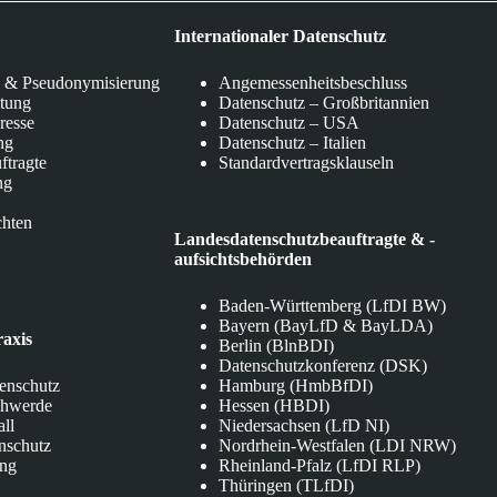
Internationaler Datenschutz
 & Pseudonymisierung
Angemessenheitsbeschluss
itung
Datenschutz – Großbritannien
eresse
Datenschutz – USA
ng
Datenschutz – Italien
ftragte
Standardvertragsklauseln
ng
chten
Landesdatenschutzbeauftragte & -
aufsichtsbehörden
Baden-Württemberg (LfDI BW)
Bayern (BayLfD & BayLDA)
raxis
Berlin (BlnBDI)
Datenschutzkonferenz (DSK)
tenschutz
Hamburg (HmbBfDI)
chwerde
Hessen (HBDI)
all
Niedersachsen (LfD NI)
nschutz
Nordrhein-Westfalen (LDI NRW)
ung
Rheinland-Pfalz (LfDI RLP)
Thüringen (TLfDI)