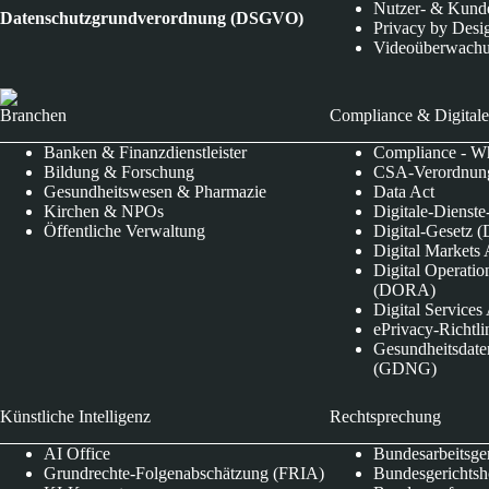
Nutzer- & Kund
Datenschutzgrundverordnung (DSGVO)
Privacy by Desi
Videoüberwach
Branchen
Compliance & Digitale
Banken & Finanzdienstleister
Compliance - Wh
Bildung & Forschung
CSA-Verordnung
Gesundheitswesen & Pharmazie
Data Act
Kirchen & NPOs
Digitale-Dienst
Öffentliche Verwaltung
Digital-Gesetz (
Digital Market
Digital Operatio
(DORA)
Digital Service
ePrivacy-Richtli
Gesundheitsdate
(GDNG)
Künstliche Intelligenz
Rechtsprechung
AI Office
Bundesarbeitsge
Grundrechte-Folgenabschätzung (FRIA)
Bundesgerichts