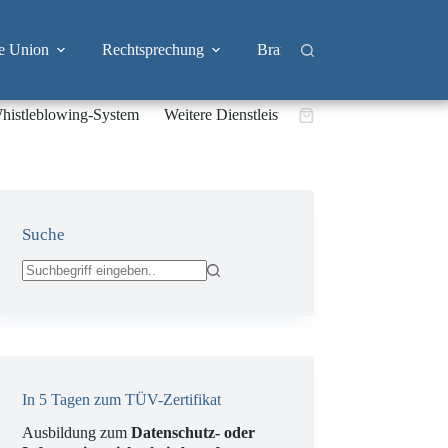
e Union
Rechtsprechung
Branchen
Big Tech & 
histleblowing-System
Weitere Dienstleistungen
Warenkorb
Suche
Keine
Ergebnisse
In 5 Tagen zum TÜV-Zertifikat
Ausbildung zum
Datenschutz- oder