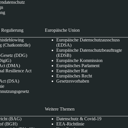
endatenschutz
gn
ung
 Regulierung
Europäische Union
istleblowing
Europäische Datenschutzausschuss
 (Chatkontrolle)
(EDSA)
Europäische Datenschutzbeauftragte
e-Gesetz (DDG)
(EDSB)
DigiG)
Europäische Kommission
s Act (DMA)
Europäisches Parlament
nal Resilience Act
Europäischer Rat
Europäisches Recht
s Act (DSA)
Gesetzesvorhaben
nie
nnutzungsgesetz
Weitere Themen
richt (BAG)
Datenschutz & Covid-19
hof (BGH)
EEA-Richtlinie