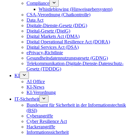
Compliance
Whistleblowing (Hinweisgebersystem)
CSA-Verordnung (Chatkontrolle)
Data Act
Digitale-Dienste-Gesetz (DDG)
Digital-Gesetz (DigiG)
Digital Markets Act (DMA)
Digital Operational Resilience Act (DORA)
Digital Services Act (DSA)
ePrivacy-Richtlinie
Gesundheitsdatennutzungsgesetz (GDNG)
Telekommunikation-Digitale-Dienste-Datenschutz-
Gesetz (TDDDG)
KI
AI Office
KI-News
KI-Verordnung
IT-Sicherheit
Bundesamt für Sicherheit in der Informationstechnik
(BSI)
Cyberangriffe
Cyber Resilience Act
Hackerangriffe
Informationssicherheit