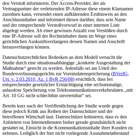
den Verstoß informieren. Der Access-Provider, der als
Vertragspartner der verletzenden IP-Adresse diese einem Klarnamen
zuordnen kann, versendet einen aufklärenden Ersthinweis an den
Anschlussinhaber und informiert diesen darüber, dass sein Name
und der entsprechende Verstoßvorwurf in einer internen Liste
abgelegt werden. Ab einer gewissen Anzahl von Verstößen durch
eine IP-Adresse soll der Rechteinhaber dann im Wege eines
gerichtlichen Auskunftsverlangens dessen Namen und Anschrift
herausverlangen können.
Datenschutzrechtlichen Bedenken an dem Modell versucht die
Studie durch eine situationsabhängige „konkrete Ausgestaltung der
Maßnahme“ gerecht zu werden. Jedenfalls sei am Urteil des
Bundesverfassungsgerichts zur Vorratsdatenspeicherung (
BVerfG,
Urt. v. 2.03.2010, Az. 1 BvR 256/08
) ersichtlich, dass bei
entsprechender gesetzlicher Ermächtigung eine sechsmonatige,
anlasslose Speicherung von Telekommunikationsverkehrsdaten „mit
Art. 10 GG nicht schlechthin unvereinbar“ sei.
Bereits kurz nach der Veröffentlichung der Studie wurde gegen
diese jedoch Kritik aus Reihen der Datenschützer und der
betroffenen Wirtschaft laut. Datenschützer kritisieren, dass es den
Anbietern von Internetdiensten bisher gerade grundsätzlich nicht
gestattet ist, Einsicht in die Kommunikationsinhalte ihrer Kunden zu
nehmen. Lediglich der hier nicht vorliegende Ausnahmetatbestand