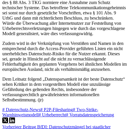
des § 88 Abs. 3 TKG normiere eine Ausnahme zum Schutz
technischer Systeme. Das betroffene Telekommunikationsgeheimnis
sei sonst nur durch gesetzliche Vorschriften, etwa § 101 Abs. 9
UrhG und dann mit richterlichem Beschluss, zu beschränken.
Würde die Überwachung aller Internetnutzer zur Feststellung von
Urheberrechtsverletzungen hingegen wie durch das vorgeschlagene
Modell generalisiert, wäre dies verfassungswidrig.
Zudem wird in der Verknüpfung von Verstößen und Namen in den
entsprechend durch die Access-Provider geführten Listen ein nicht
unerhebliches Datenschutz-Risiko für die Nutzer erkannt. Dieses
sei, gerade in Hinsicht auf die nicht zu vernachlässigende
Fehlerhaftigkeit des geplanten Vorgehens bei ähnlichen Modellen im
europäischen Ausland, nicht als verhältnismäßig anzusehen.
Dem Leitsatz folgend „Datensparsamkeit ist der beste Datenschutz“
sehen Kritiker in dem vorgestellten Modell eine unzulässige
Gefährdung des geltenden Rechts, insbesondere der
verfassungsrechtlich gewährleisteten informationellen
Selbstbestimmung. (jr)
#
Datenschutz-News
#
P2P-Filesharing
#
Two-Strike-
Warnhinweismodell
#
Urheberrecht
#
Vorratsdatenspeicherung
Vorheriger
Beitrag
BfDI: Datenschutzmängel bei staatlicher