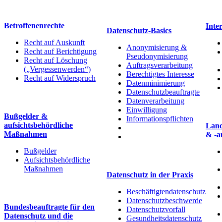
Betroffenenrechte
Inte
Datenschutz-Basics
Recht auf Auskunft
Anonymisierung &
Recht auf Berichtigung
Pseudonymisierung
Recht auf Löschung
Auftragsverarbeitung
(„Vergessenwerden“)
Berechtigtes Interesse
Recht auf Widerspruch
Datenminimierung
Datenschutzbeauftragte
Datenverarbeitung
Einwilligung
Bußgelder &
Informationspflichten
aufsichtsbehördliche
Land
Maßnahmen
& -a
Bußgelder
Aufsichtsbehördliche
Maßnahmen
Datenschutz in der Praxis
Beschäftigtendatenschutz
Datenschutzbeschwerde
Bundesbeauftragte für den
Datenschutzvorfall
Datenschutz und die
Gesundheitsdatenschutz