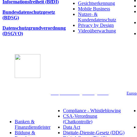
Informationsfreiheit (BfDI)
Gesichtserkennung
Mobile Business
Bundesdatenschutzgesetz
Nutzer- &
(BDSG)
Kundendatenschutz
Privacy by Design
Datenschutzgrundverordnung
Videoüberwachung
(DSGVO)
Compliance & Digitale Regulierung
Europ
Branchen
Compliance - Whistleblowing
CSA-Verordnung
Banken &
(Chatkontrolle)
Finanzdienstleister
Data Act
Bildung &
Digitale-Dienste-Gesetz (DDG)