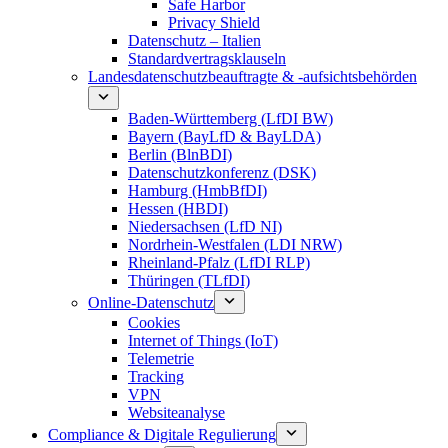
Safe Harbor
Privacy Shield
Datenschutz – Italien
Standardvertragsklauseln
Landesdatenschutzbeauftragte & -aufsichtsbehörden
Baden-Württemberg (LfDI BW)
Bayern (BayLfD & BayLDA)
Berlin (BlnBDI)
Datenschutzkonferenz (DSK)
Hamburg (HmbBfDI)
Hessen (HBDI)
Niedersachsen (LfD NI)
Nordrhein-Westfalen (LDI NRW)
Rheinland-Pfalz (LfDI RLP)
Thüringen (TLfDI)
Online-Datenschutz
Cookies
Internet of Things (IoT)
Telemetrie
Tracking
VPN
Websiteanalyse
Compliance & Digitale Regulierung