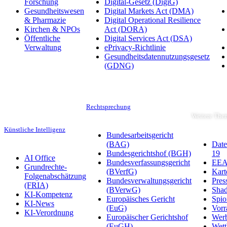
Forschung
Digital-Gesetz (DigiG)
Gesundheitswesen
Digital Markets Act (DMA)
& Pharmazie
Digital Operational Resilience
Kirchen & NPOs
Act (DORA)
Öffentliche
Digital Services Act (DSA)
Verwaltung
ePrivacy-Richtlinie
Gesundheitsdatennutzungsgesetz
(GDNG)
Rechtsprechung
Weitere The
Künstliche Intelligenz
Bundesarbeitsgericht
(BAG)
Date
Bundesgerichtshof (BGH)
19
AI Office
Bundesverfassungsgericht
EEA-
Grundrechte-
(BVerfG)
Kart
Folgenabschätzung
Bundesverwaltungsgericht
Pres
(FRIA)
(BVerwG)
Sha
KI-Kompetenz
Europäisches Gericht
Spio
KI-News
(EuG)
Vorr
KI-Verordnung
Europäischer Gerichtshof
Wer
(EuGH)
Wett