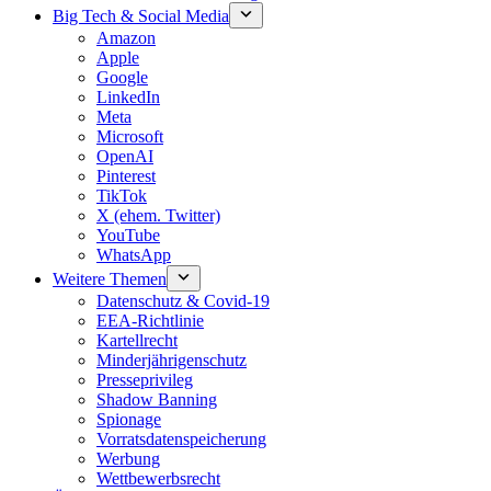
Big Tech & Social Media
Amazon
Apple
Google
LinkedIn
Meta
Microsoft
OpenAI
Pinterest
TikTok
X (ehem. Twitter)
YouTube
WhatsApp
Weitere Themen
Datenschutz & Covid-19
EEA-Richtlinie
Kartellrecht
Minderjährigenschutz
Presseprivileg
Shadow Banning
Spionage
Vorratsdatenspeicherung
Werbung
Wettbewerbsrecht