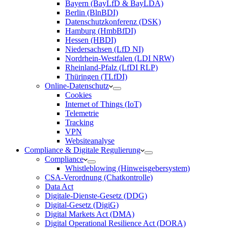
Bayern (BayLfD & BayLDA)
Berlin (BlnBDI)
Datenschutzkonferenz (DSK)
Hamburg (HmbBfDI)
Hessen (HBDI)
Niedersachsen (LfD NI)
Nordrhein-Westfalen (LDI NRW)
Rheinland-Pfalz (LfDI RLP)
Thüringen (TLfDI)
Online-Datenschutz
Cookies
Internet of Things (IoT)
Telemetrie
Tracking
VPN
Websiteanalyse
Compliance & Digitale Regulierung
Compliance
Whistleblowing (Hinweisgebersystem)
CSA-Verordnung (Chatkontrolle)
Data Act
Digitale-Dienste-Gesetz (DDG)
Digital-Gesetz (DigiG)
Digital Markets Act (DMA)
Digital Operational Resilience Act (DORA)