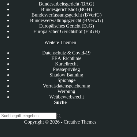
Bundesarbeitsgericht (BAG)
Bundesgerichtshof (BGH)
Bundesverfassungsgericht (BVerfG)
Bundesverwaltungsgericht (BVerwG)
Europäisches Gericht (EuG)
Europäischer Gerichtshof (EuGH)
Weitere Themen
Datenschutz & Covid-19
EEA-Richtlinie
Kartellrecht
Presseprivileg
Shadow Banning
Spionage
Vorratsdatenspeicherung
Werbung
Wettbewerbsrecht
Suche
K
Copyright © 2026 -
Creative Themes
e
i