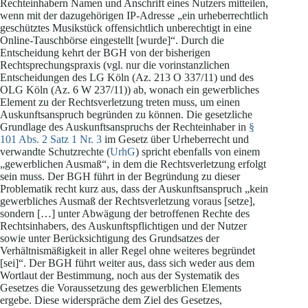
Rechteinhabern Namen und Anschrift eines Nutzers mitteilen,
wenn mit der dazugehörigen IP-Adresse „ein urheberrechtlich
geschütztes Musikstück offensichtlich unberechtigt in eine
Online-Tauschbörse eingestellt [wurde]“. Durch die
Entscheidung kehrt der BGH von der bisherigen
Rechtsprechungspraxis (vgl. nur die vorinstanzlichen
Entscheidungen des LG Köln (Az. 213 O 337/11) und des
OLG Köln (Az. 6 W 237/11)) ab, wonach ein gewerbliches
Element zu der Rechtsverletzung treten muss, um einen
Auskunftsanspruch begründen zu können. Die gesetzliche
Grundlage des Auskunftsanspruchs der Rechteinhaber in
§
101 Abs. 2 Satz 1 Nr. 3
im Gesetz über Urheberrecht und
verwandte Schutzrechte (
UrhG
) spricht ebenfalls von einem
„gewerblichen Ausmaß“, in dem die Rechtsverletzung erfolgt
sein muss. Der BGH führt in der Begründung zu dieser
Problematik recht kurz aus, dass der Auskunftsanspruch „kein
gewerbliches Ausmaß der Rechtsverletzung voraus [setze],
sondern […] unter Abwägung der betroffenen Rechte des
Rechtsinhabers, des Auskunftspflichtigen und der Nutzer
sowie unter Berücksichtigung des Grundsatzes der
Verhältnismäßigkeit in aller Regel ohne weiteres begründet
[sei]“. Der BGH führt weiter aus, dass sich weder aus dem
Wortlaut der Bestimmung, noch aus der Systematik des
Gesetzes die Voraussetzung des gewerblichen Elements
ergebe. Diese widerspräche dem Ziel des Gesetzes,