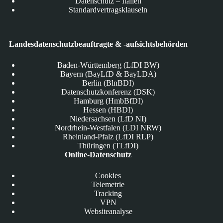
Datenschutz – Italien
Standardvertragsklauseln
Landesdatenschutzbeauftragte & -aufsichtsbehörden
Baden-Württemberg (LfDI BW)
Bayern (BayLfD & BayLDA)
Berlin (BlnBDI)
Datenschutzkonferenz (DSK)
Hamburg (HmbBfDI)
Hessen (HBDI)
Niedersachsen (LfD NI)
Nordrhein-Westfalen (LDI NRW)
Rheinland-Pfalz (LfDI RLP)
Thüringen (TLfDI)
Online-Datenschutz
Cookies
Telemetrie
Tracking
VPN
Websiteanalyse