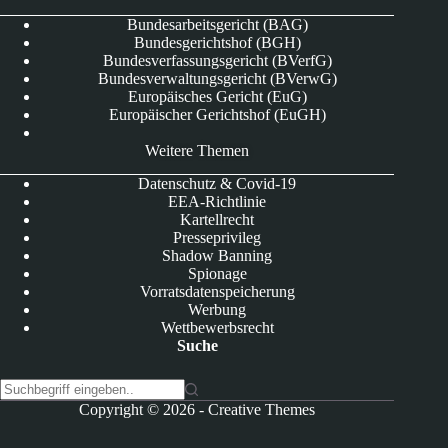
Bundesarbeitsgericht (BAG)
Bundesgerichtshof (BGH)
Bundesverfassungsgericht (BVerfG)
Bundesverwaltungsgericht (BVerwG)
Europäisches Gericht (EuG)
Europäischer Gerichtshof (EuGH)
Weitere Themen
Datenschutz & Covid-19
EEA-Richtlinie
Kartellrecht
Presseprivileg
Shadow Banning
Spionage
Vorratsdatenspeicherung
Werbung
Wettbewerbsrecht
Suche
K
Copyright © 2026 -
Creative Themes
e
i