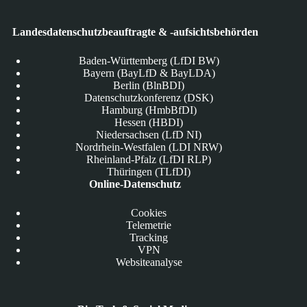
Landesdatenschutzbeauftragte & -aufsichtsbehörden
Baden-Württemberg (LfDI BW)
Bayern (BayLfD & BayLDA)
Berlin (BlnBDI)
Datenschutzkonferenz (DSK)
Hamburg (HmbBfDI)
Hessen (HBDI)
Niedersachsen (LfD NI)
Nordrhein-Westfalen (LDI NRW)
Rheinland-Pfalz (LfDI RLP)
Thüringen (TLfDI)
Online-Datenschutz
Cookies
Telemetrie
Tracking
VPN
Websiteanalyse