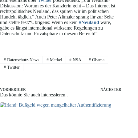
kam ebenfalls über
Twitter
postwendend: „Zur Neuland-
Diskussion: Worum es der Kanzlerin geht – Das Internet ist
rechtspolitisches Neuland, das spüren wir im politischen
Handeln täglich.“ Auch Peter Altmaier sprang ihr zur Seite
und stellte fest:“Übrigens: Wenn es kein
#
Neuland
wäre,
gäbe es längst international wirksame Regelungen zu
Datenschutz und Privatsphäre in diesem Bereich!“
#
Datenschutz-News
#
Merkel
#
NSA
#
Obama
#
Twitter
VORHERIGER
NÄCHSTER
Das könnte Sie auch interessieren..