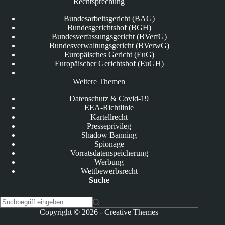
Rechtsprechung
Bundesarbeitsgericht (BAG)
Bundesgerichtshof (BGH)
Bundesverfassungsgericht (BVerfG)
Bundesverwaltungsgericht (BVerwG)
Europäisches Gericht (EuG)
Europäischer Gerichtshof (EuGH)
Weitere Themen
Datenschutz & Covid-19
EEA-Richtlinie
Kartellrecht
Presseprivileg
Shadow Banning
Spionage
Vorratsdatenspeicherung
Werbung
Wettbewerbsrecht
Suche
K
Copyright © 2026 -
Creative Themes
e