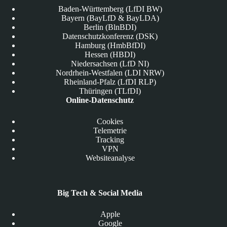
Baden-Württemberg (LfDI BW)
Bayern (BayLfD & BayLDA)
Berlin (BlnBDI)
Datenschutzkonferenz (DSK)
Hamburg (HmbBfDI)
Hessen (HBDI)
Niedersachsen (LfD NI)
Nordrhein-Westfalen (LDI NRW)
Rheinland-Pfalz (LfDI RLP)
Thüringen (TLfDI)
Online-Datenschutz
Cookies
Telemetrie
Tracking
VPN
Websiteanalyse
Big Tech & Social Media
Apple
Google