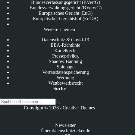
Bundesverfassungsgericht (BVerfG)
Bundesverwaltungsgericht (BVerwG)
Europäisches Gericht (EuG)
Europäischer Gerichtshof (EuGH)
Weitere Themen
Datenschutz & Covid-19
EEA-Richtlinie
Kartellrecht
Presseprivileg
Shadow Banning
Spionage
Vorratsdatenspeicherung
Werbung
Wettbewerbsrecht
Suche
K
Copyright © 2026 -
Creative Themes
e
i
n
Newsletter
e
Über datenschutzticker.de
E