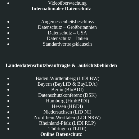
Videoüberwachung
Internationaler Datenschutz
Angemessenheitsbeschluss
Datenschutz – Großbritannien
Datenschutz – USA
Datenschutz – Italien
Standardvertragsklauseln
Landesdatenschutzbeauftragte & -aufsichtsbehörden
Baden-Württemberg (LfDI BW)
Bayern (BayLfD & BayLDA)
Berlin (BlnBDI)
Datenschutzkonferenz (DSK)
Hamburg (HmbBfDI)
Hessen (HBDI)
Niedersachsen (LfD NI)
Nordrhein-Westfalen (LDI NRW)
Rheinland-Pfalz (LfDI RLP)
Thüringen (TLfDI)
Online-Datenschutz