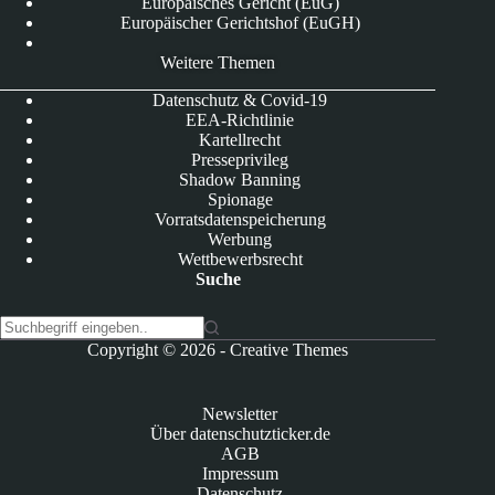
Europäisches Gericht (EuG)
Europäischer Gerichtshof (EuGH)
Weitere Themen
Datenschutz & Covid-19
EEA-Richtlinie
Kartellrecht
Presseprivileg
Shadow Banning
Spionage
Vorratsdatenspeicherung
Werbung
Wettbewerbsrecht
Suche
K
Copyright © 2026 -
Creative Themes
e
i
n
Newsletter
e
Über datenschutzticker.de
E
AGB
r
Impressum
g
Datenschutz