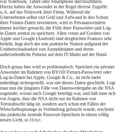
wie Notebook, Tablet oder Smartphone durchzuführen.
Hierzu haben die Anwender in der Regel diverse Zugriffe
u.A. auf das Netzwerk ihrer Firma. Während die
Unternehmen selbst viel Geld und Aufwand in den Schutz
ihrer Firmen-Daten investieren, wird es Privatanwendern
immer leichter gemacht, die Fülle ihrer Passwörter und Log-
in-Daten zentral zu speichern. Allen voran auf Geräten von
Apple und Google (Android) sind dergleichen Features sehr
beliebt, liegt doch der rein praktische Nutzen aufgrund der
Unüberschaubarkeit von Anmeldedaten und deren
außerordentliche Präsenz auf dem IT-Markt auf der Hand.
Doch genau hier wird es problematisch: Speichert ein privater
Anwender im Rahmen von BYOD Firmen-Passwörter oder
Log-in-Daten bei Apple, Google & Co., ist nicht mehr
unbedingt sichergestellt, was mit diesen Daten geschieht. Legt
man nun die jüngsten Fälle von Datenweitergabe an die NSA
zugrunde, woran auch Google beteiligt war, und hält man sich
vor Augen, dass die NSA nicht nur im Rahmen von
Terrorabwehr tätig ist, sondern auch schon mit Fällen der
Wirtschaftsspionage in Verbindung gebracht wurde, erscheint
das praktische zentrale Passwort-Speichern in einem völlig
neuen Licht, so
Heise
.