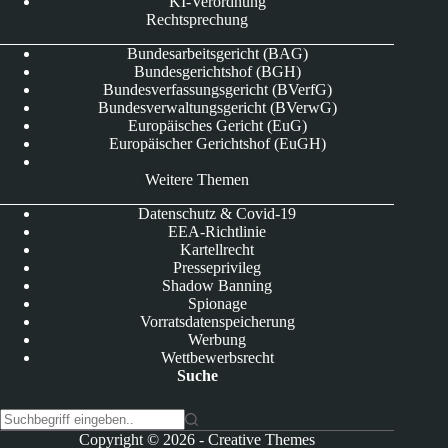
KI-Verordnung
Rechtsprechung
Bundesarbeitsgericht (BAG)
Bundesgerichtshof (BGH)
Bundesverfassungsgericht (BVerfG)
Bundesverwaltungsgericht (BVerwG)
Europäisches Gericht (EuG)
Europäischer Gerichtshof (EuGH)
Weitere Themen
Datenschutz & Covid-19
EEA-Richtlinie
Kartellrecht
Presseprivileg
Shadow Banning
Spionage
Vorratsdatenspeicherung
Werbung
Wettbewerbsrecht
Suche
K
Copyright © 2026 -
Creative Themes