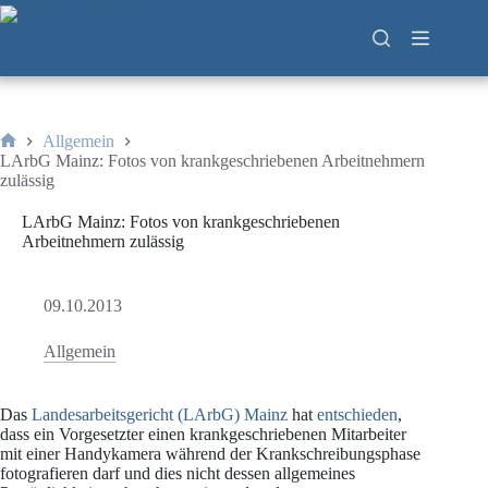
Zum
Inhalt
springen
Allgemein
Start
LArbG Mainz: Fotos von krankgeschriebenen Arbeitnehmern
zulässig
LArbG Mainz: Fotos von krankgeschriebenen
Arbeitnehmern zulässig
09.10.2013
Allgemein
Das
Landesarbeitsgericht (LArbG) Mainz
hat
entschieden
,
dass ein Vorgesetzter einen krankgeschriebenen Mitarbeiter
mit einer Handykamera während der Krankschreibungsphase
fotografieren darf und dies nicht dessen allgemeines