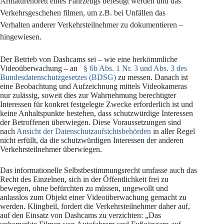
Armaturenbrett eines Fahrzeugs befestigt werden und das
Verkehrsgeschehen filmen, um z.B. bei Unfällen das
Verhalten anderer Verkehrsteilnehmer zu dokumentieren –
hingewiesen.
Der Betrieb von Dashcams sei – wie eine herkömmliche
Videoüberwachung – an
§ 6b Abs. 1 Nr. 3 und Abs. 3 des
Bundesdatenschutzgesetzes (BDSG)
zu messen. Danach ist
eine Beobachtung und Aufzeichnung mittels Videokameras
nur zulässig, soweit dies zur Wahrnehmung berechtigter
Interessen für konkret festgelegte Zwecke erforderlich ist und
keine Anhaltspunkte bestehen, dass schutzwürdige Interessen
der Betroffenen überwiegen. Diese Voraussetzungen sind
nach
Ansicht der Datenschutzaufsichtsbehörden
in aller Regel
nicht erfüllt, da die schutzwürdigen Interessen der anderen
Verkehrsteilnehmer überwiegen.
Das informationelle Selbstbestimmungsrecht umfasse auch das
Recht des Einzelnen, sich in der Öffentlichkeit frei zu
bewegen, ohne befürchten zu müssen, ungewollt und
anlasslos zum Objekt einer Videoüberwachung gemacht zu
werden. Klingbeil, fordert die Verkehrsteilnehmer daher auf,
auf den Einsatz von Dashcams zu verzichten: „Das