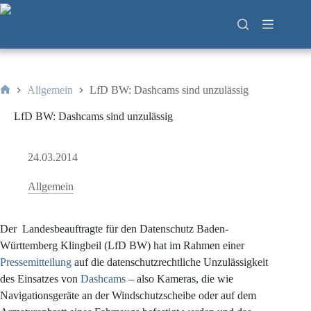
Zum
Inhalt
springen
Allgemein
LfD BW: Dashcams sind unzulässig
Start
LfD BW: Dashcams sind unzulässig
24.03.2014
Allgemein
Der Landesbeauftragte für den Datenschutz Baden-
Württemberg Klingbeil (LfD BW) hat im Rahmen einer
Pressemitteilung
auf die datenschutzrechtliche Unzulässigkeit
des Einsatzes von
Dashcams
– also
Kameras, die wie
Navigationsgeräte an der Windschutzscheibe oder auf dem