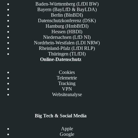
Baden-Württemberg (LfDI BW)
Bayern (BayLfD & BayLDA)
Berlin (BlnBDI)
Datenschutzkonferenz (DSK)
Hamburg (HmbBfDI)
Hessen (HBDI)
Niedersachsen (LfD NI)
Nordrhein-Westfalen (LDI NRW)
Rheinland-Pfalz (LfDI RLP)
Thüringen (TLfDI)
Online-Datenschutz
Cookies
Telemetrie
Tracking
VPN
Websiteanalyse
Big Tech & Social Media
Apple
Google