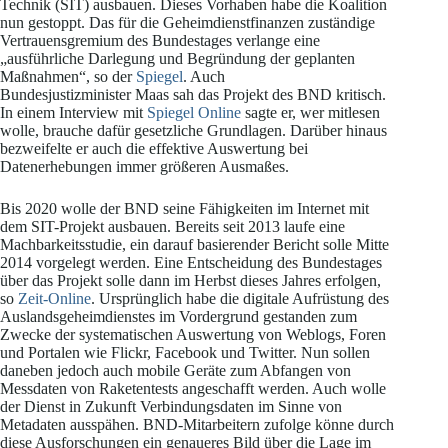
Technik (SIT) ausbauen. Dieses Vorhaben habe die Koalition
nun gestoppt. Das für die Geheimdienstfinanzen zuständige
Vertrauensgremium des Bundestages verlange eine
„ausführliche Darlegung und Begründung der geplanten
Maßnahmen“, so der
Spiegel
. Auch
Bundesjustizminister Maas sah das Projekt des BND kritisch.
In einem Interview mit
Spiegel Online
sagte er, wer mitlesen
wolle, brauche dafür gesetzliche Grundlagen. Darüber hinaus
bezweifelte er auch die effektive Auswertung bei
Datenerhebungen immer größeren Ausmaßes.
Bis 2020 wolle der BND seine Fähigkeiten im Internet mit
dem SIT-Projekt ausbauen. Bereits seit 2013 laufe eine
Machbarkeitsstudie, ein darauf basierender Bericht solle Mitte
2014 vorgelegt werden. Eine Entscheidung des Bundestages
über das Projekt solle dann im Herbst dieses Jahres erfolgen,
so
Zeit-Online
. Ursprünglich habe die digitale Aufrüstung des
Auslandsgeheimdienstes im Vordergrund gestanden zum
Zwecke der systematischen Auswertung von Weblogs, Foren
und Portalen wie Flickr, Facebook und Twitter. Nun sollen
daneben jedoch auch mobile Geräte zum Abfangen von
Messdaten von Raketentests angeschafft werden. Auch wolle
der Dienst in Zukunft Verbindungsdaten im Sinne von
Metadaten ausspähen. BND-Mitarbeitern zufolge könne durch
diese Ausforschungen ein genaueres Bild über die Lage im