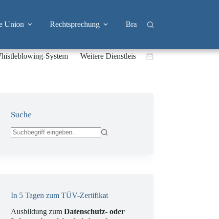
e Union
Rechtsprechung
Branchen
Big Tech & 
histleblowing-System
Weitere Dienstleistungen
Warenkorb
Suche
Keine
Ergebnisse
In 5 Tagen zum TÜV-Zertifikat
Ausbildung zum
Datenschutz- oder