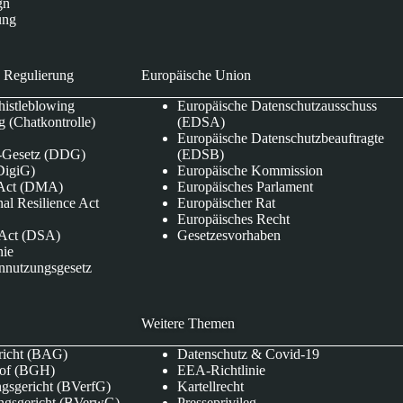
gn
ung
 Regulierung
Europäische Union
istleblowing
Europäische Datenschutzausschuss
 (Chatkontrolle)
(EDSA)
Europäische Datenschutzbeauftragte
e-Gesetz (DDG)
(EDSB)
DigiG)
Europäische Kommission
s Act (DMA)
Europäisches Parlament
nal Resilience Act
Europäischer Rat
Europäisches Recht
s Act (DSA)
Gesetzesvorhaben
nie
nnutzungsgesetz
Weitere Themen
richt (BAG)
Datenschutz & Covid-19
hof (BGH)
EEA-Richtlinie
gsgericht (BVerfG)
Kartellrecht
ngsgericht (BVerwG)
Presseprivileg