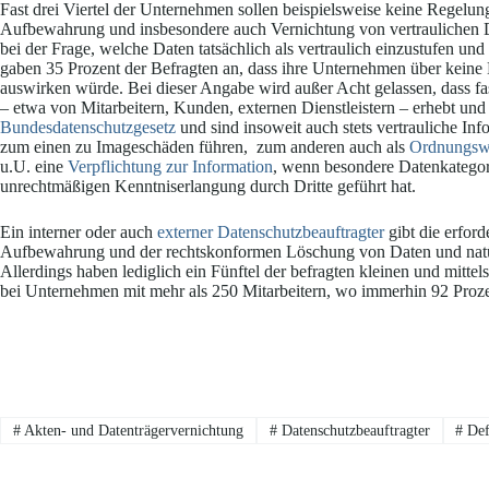
Fast drei Viertel der Unternehmen sollen beispielsweise keine Regelun
Aufbewahrung und insbesondere auch Vernichtung von vertraulichen Dat
bei der Frage, welche Daten tatsächlich als vertraulich einzustufen un
gaben 35 Prozent der Befragten an, dass ihre Unternehmen über keine
auswirken würde. Bei dieser Angabe wird außer Acht gelassen, dass 
– etwa von Mitarbeitern, Kunden, externen Dienstleistern – erhebt und
Bundesdatenschutzgesetz
und sind insoweit auch stets vertrauliche I
zum einen zu Imageschäden führen, zum anderen auch als
Ordnungswi
u.U. eine
Verpflichtung zur Information
, wenn besondere Datenkategori
unrechtmäßigen Kenntniserlangung durch Dritte geführt hat.
Ein interner oder auch
externer Datenschutzbeauftragter
gibt die erford
Aufbewahrung und der rechtskonformen Löschung von Daten und natür
Allerdings haben lediglich ein Fünftel der befragten kleinen und mitte
bei Unternehmen mit mehr als 250 Mitarbeitern, wo immerhin 92 Prozen
#
Akten- und Datenträgervernichtung
#
Datenschutzbeauftragter
#
Def