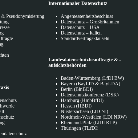
Internationaler Datenschutz
 & Pseudonymisierung
Angemessenheitsbeschluss
itung
Datenschutz – Großbritannien
eresse
Datenschutz – USA
ng
Datenschutz – Italien
ftragte
Standardvertragsklauseln
ng
chten
Landesdatenschutzbeauftragte & -
aufsichtsbehörden
Baden-Württemberg (LfDI BW)
Bayern (BayLfD & BayLDA)
raxis
Berlin (BlnBDI)
Datenschutzkonferenz (DSK)
tenschutz
Hamburg (HmbBfDI)
chwerde
Hessen (HBDI)
all
Niedersachsen (LfD NI)
nschutz
Nordrhein-Westfalen (LDI NRW)
ung
Rheinland-Pfalz (LfDI RLP)
Thüringen (TLfDI)
endatenschutz