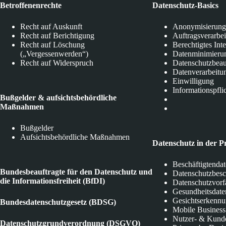
Betroffenenrechte
Datenschutz-Basics
Recht auf Auskunft
Anonymisierung
Recht auf Berichtigung
Auftragsverarbe
Recht auf Löschung
Berechtigtes Int
(„Vergessenwerden“)
Datenminimieru
Recht auf Widerspruch
Datenschutzbeau
Datenverarbeitu
Einwilligung
Informationspfli
Bußgelder & aufsichtsbehördliche
Maßnahmen
Bußgelder
Aufsichtsbehördliche Maßnahmen
Datenschutz in der P
Beschäftigtenda
Bundesbeauftragte für den Datenschutz und
Datenschutzbes
die Informationsfreiheit (BfDI)
Datenschutzvorf
Gesundheitsdate
Gesichtserkenn
Bundesdatenschutzgesetz (BDSG)
Mobile Business
Nutzer- & Kund
Datenschutzgrundverordnung (DSGVO)