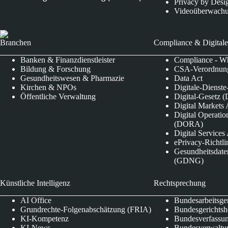
Privacy by Desi
Videoüberwach
Branchen
Compliance & Digitale
Banken & Finanzdienstleister
Compliance - Wh
Bildung & Forschung
CSA-Verordnung
Gesundheitswesen & Pharmazie
Data Act
Kirchen & NPOs
Digitale-Dienst
Öffentliche Verwaltung
Digital-Gesetz (
Digital Market
Digital Operatio
(DORA)
Digital Service
ePrivacy-Richtli
Gesundheitsdate
(GDNG)
Künstliche Intelligenz
Rechtsprechung
AI Office
Bundesarbeitsge
Grundrechte-Folgenabschätzung (FRIA)
Bundesgerichts
KI-Kompetenz
Bundesverfassun
KI-News
Bundesverwaltu