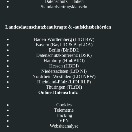
Datenschutz – Italien
Standardvertragsklauseln
Landesdatenschutzbeauftragte & -aufsichtsbehörden
Baden-Württemberg (LfDI BW)
Bayern (BayLfD & BayLDA)
Berlin (BlnBDI)
Datenschutzkonferenz (DSK)
Hamburg (HmbBfDI)
Hessen (HBDI)
Niedersachsen (LfD NI)
Nordrhein-Westfalen (LDI NRW)
Rheinland-Pfalz (LfDI RLP)
Thüringen (TLfDI)
Online-Datenschutz
Cookies
Telemetrie
Tracking
VPN
Websiteanalyse