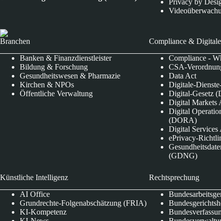
Privacy by Desi
Videoüberwach
Branchen
Compliance & Digitale
Banken & Finanzdienstleister
Compliance - Wh
Bildung & Forschung
CSA-Verordnung
Gesundheitswesen & Pharmazie
Data Act
Kirchen & NPOs
Digitale-Dienst
Öffentliche Verwaltung
Digital-Gesetz (
Digital Market
Digital Operatio
(DORA)
Digital Service
ePrivacy-Richtli
Gesundheitsdate
(GDNG)
Künstliche Intelligenz
Rechtsprechung
AI Office
Bundesarbeitsge
Grundrechte-Folgenabschätzung (FRIA)
Bundesgerichts
KI-Kompetenz
Bundesverfassun
KI-News
Bundesverwaltu