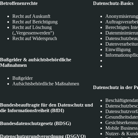
Betroffenenrechte
Datenschutz-Basics
Recht auf Auskunft
Anonymisierung
Recht auf Berichtigung
Auftragsverarbe
Recht auf Löschung
Berechtigtes Int
(„Vergessenwerden“)
Datenminimieru
Recht auf Widerspruch
Datenschutzbeau
Datenverarbeitu
Einwilligung
Informationspfli
Bußgelder & aufsichtsbehördliche
Maßnahmen
Bußgelder
Aufsichtsbehördliche Maßnahmen
Datenschutz in der P
Beschäftigtenda
Bundesbeauftragte für den Datenschutz und
Datenschutzbes
die Informationsfreiheit (BfDI)
Datenschutzvorf
Gesundheitsdate
Gesichtserkenn
Bundesdatenschutzgesetz (BDSG)
Mobile Business
Nutzer- & Kund
Datenschutzgrundverordnung (DSGVO)