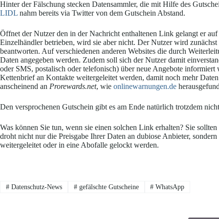
Hinter der Fälschung stecken Datensammler, die mit Hilfe des Gutsch
LIDL
nahm bereits via Twitter von dem Gutschein Abstand.
Öffnet der Nutzer den in der Nachricht enthaltenen Link gelangt er auf
Einzelhändler betrieben, wird sie aber nicht. Der Nutzer wird zunächs
beantworten. Auf verschiedenen anderen Websites die durch Weiterlei
Daten angegeben werden. Zudem soll sich der Nutzer damit einverstan
oder SMS, postalisch oder telefonisch) über neue Angebote informiert
Kettenbrief an Kontakte weitergeleitet werden, damit noch mehr Dat
anscheinend an
Prorewards.net
, wie
onlinewarnungen.de
herausgefund
Den versprochenen Gutschein gibt es am Ende natürlich trotzdem nicht
Was können Sie tun, wenn sie einen solchen Link erhalten? Sie sollten
droht nicht nur die Preisgabe Ihrer Daten an dubiose Anbieter, sonder
weitergeleitet oder in eine Abofalle gelockt werden.
#
Datenschutz-News
#
gefälschte Gutscheine
#
WhatsApp