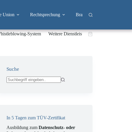
e Union
Rechtsprechung
Branchen
Big Tech & 
histleblowing-System
Weitere Dienstleistungen
Warenkorb
Suche
Keine
Ergebnisse
In 5 Tagen zum TÜV-Zertifikat
Ausbildung zum
Datenschutz- oder