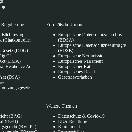
gn
ung
 Regulierung
Europäische Union
istleblowing
Europäische Datenschutzausschuss
 (Chatkontrolle)
(EDSA)
Europäische Datenschutzbeauftragte
e-Gesetz (DDG)
(EDSB)
DigiG)
Europäische Kommission
s Act (DMA)
Europäisches Parlament
nal Resilience Act
Europäischer Rat
Europäisches Recht
s Act (DSA)
Gesetzesvorhaben
nie
nnutzungsgesetz
Weitere Themen
richt (BAG)
Datenschutz & Covid-19
hof (BGH)
EEA-Richtlinie
gsgericht (BVerfG)
Kartellrecht
ngsgericht (BVerwG)
Presseprivileg