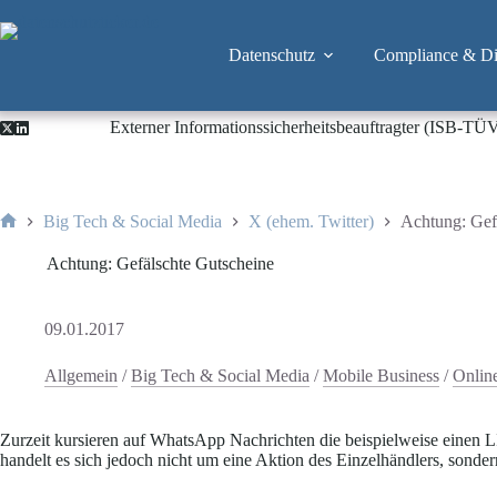
Zum
Inhalt
springen
Datenschutz
Compliance & Dig
Externer Informationssicherheitsbeauftragter (ISB-TÜ
Big Tech & Social Media
X (ehem. Twitter)
Achtung: Gef
Start
Achtung: Gefälschte Gutscheine
09.01.2017
Allgemein
/
Big Tech & Social Media
/
Mobile Business
/
Onlin
Zurzeit kursieren auf WhatsApp Nachrichten die beispielweise einen
handelt es sich jedoch nicht um eine Aktion des Einzelhändlers, sonde