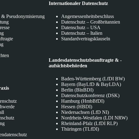
Internationaler Datenschutz
 & Pseudonymisierung
Angemessenheitsbeschluss
itung
Datenschutz – Großbritannien
eresse
Datenschutz – USA
ng
Datenschutz – Italien
ftragte
Standardvertragsklauseln
ng
chten
Landesdatenschutzbeauftragte & -
aufsichtsbehörden
Baden-Württemberg (LfDI BW)
Bayern (BayLfD & BayLDA)
raxis
Berlin (BlnBDI)
Datenschutzkonferenz (DSK)
tenschutz
Hamburg (HmbBfDI)
chwerde
Hessen (HBDI)
all
Niedersachsen (LfD NI)
nschutz
Nordrhein-Westfalen (LDI NRW)
ung
Rheinland-Pfalz (LfDI RLP)
Thüringen (TLfDI)
endatenschutz