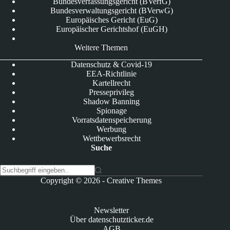
Bundesverfassungsgericht (BVerfG)
Bundesverwaltungsgericht (BVerwG)
Europäisches Gericht (EuG)
Europäischer Gerichtshof (EuGH)
Weitere Themen
Datenschutz & Covid-19
EEA-Richtlinie
Kartellrecht
Presseprivileg
Shadow Banning
Spionage
Vorratsdatenspeicherung
Werbung
Wettbewerbsrecht
Suche
K
Copyright © 2026 -
Creative Themes
e
i
n
Newsletter
e
Über datenschutzticker.de
E
AGB