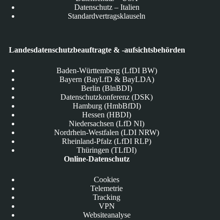
Datenschutz – Italien
Standardvertragsklauseln
Landesdatenschutzbeauftragte & -aufsichtsbehörden
Baden-Württemberg (LfDI BW)
Bayern (BayLfD & BayLDA)
Berlin (BlnBDI)
Datenschutzkonferenz (DSK)
Hamburg (HmbBfDI)
Hessen (HBDI)
Niedersachsen (LfD NI)
Nordrhein-Westfalen (LDI NRW)
Rheinland-Pfalz (LfDI RLP)
Thüringen (TLfDI)
Online-Datenschutz
Cookies
Telemetrie
Tracking
VPN
Websiteanalyse