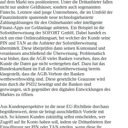
auf dem Markt neu positionieren. Unter die Drittanbieter fallen
nicht nur andere Geldhäuser, sondern auch sogenannten
Fintechs. Letztere sind junge Unternehmen, die im Umfeld der
Finanzindustrie spanennde neue technologiebasierte
Zahlungslösungen für den Onlinehandel oder intelligente
Finanz-Apps zur Geldanlage anbieten. Ein Beispiel ist die
Sofortüberweisung der SOFORT GmbH. Dabei handelt es
sich um eine Onlinezahlungsart, bei welcher der Kunde seine
PIN und TAN an die Anbieter der Sofortüberweisung
übermittelt. Diese überprüfen dann seinen Kontostand und
veranlassen anschließend die Überweisung. Problematisch
war bisher, dass die AGB vieler Banken vorsehen, dass der
Kunde die Daten gar nicht weitergeben darf. Dazu hat das
Bundeskartellamt im Fall der Sofortüberweisung bereits
klargestellt, dass die AGB-Verbote der Banken
wettbewerbswidrig sind. Diese gesetzliche Grauzone wird
nun durch die PSD2 beseitigt und die Banken sind
gezwungen, sich gegenüber den digitalen Entwicklungen des
Marktes zu öffnen.
Aus Kundenperspektive ist die neue EU-Richtlinie durchaus
begrüßenswert, denn sie bringt ausschließlich Vorteile mit
sich. So können Kunden zukünftig selbst entscheiden, wer
Zugriff auf ihr Konto haben soll, indem sie Drittanbietern ihre
Einwilligung per PIN oder TAN erteilen, wenn diese ihr