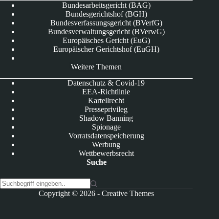
Bundesarbeitsgericht (BAG)
Bundesgerichtshof (BGH)
Bundesverfassungsgericht (BVerfG)
Bundesverwaltungsgericht (BVerwG)
Europäisches Gericht (EuG)
Europäischer Gerichtshof (EuGH)
Weitere Themen
Datenschutz & Covid-19
EEA-Richtlinie
Kartellrecht
Presseprivileg
Shadow Banning
Spionage
Vorratsdatenspeicherung
Werbung
Wettbewerbsrecht
Suche
K
Copyright © 2026 -
Creative Themes
e
i
n