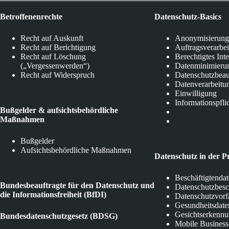
Betroffenenrechte
Datenschutz-Basics
Recht auf Auskunft
Anonymisierung
Recht auf Berichtigung
Auftragsverarbe
Recht auf Löschung
Berechtigtes Int
(„Vergessenwerden“)
Datenminimieru
Recht auf Widerspruch
Datenschutzbeau
Datenverarbeitu
Einwilligung
Informationspfli
Bußgelder & aufsichtsbehördliche
Maßnahmen
Bußgelder
Aufsichtsbehördliche Maßnahmen
Datenschutz in der P
Beschäftigtenda
Bundesbeauftragte für den Datenschutz und
Datenschutzbes
die Informationsfreiheit (BfDI)
Datenschutzvorf
Gesundheitsdate
Gesichtserkenn
Bundesdatenschutzgesetz (BDSG)
Mobile Business