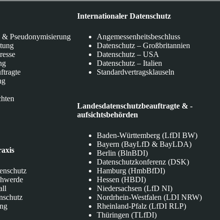
Internationaler Datenschutz
 & Pseudonymisierung
Angemessenheitsbeschluss
itung
Datenschutz – Großbritannien
eresse
Datenschutz – USA
ng
Datenschutz – Italien
ftragte
Standardvertragsklauseln
ng
chten
Landesdatenschutzbeauftragte & -
aufsichtsbehörden
Baden-Württemberg (LfDI BW)
Bayern (BayLfD & BayLDA)
raxis
Berlin (BlnBDI)
Datenschutzkonferenz (DSK)
tenschutz
Hamburg (HmbBfDI)
chwerde
Hessen (HBDI)
all
Niedersachsen (LfD NI)
nschutz
Nordrhein-Westfalen (LDI NRW)
ung
Rheinland-Pfalz (LfDI RLP)
Thüringen (TLfDI)