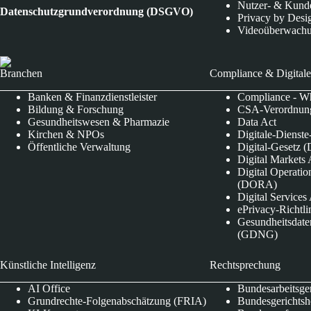
Nutzer- & Kund
Datenschutzgrundverordnung (DSGVO)
Privacy by Desi
Videoüberwach
Branchen
Compliance & Digitale
Banken & Finanzdienstleister
Compliance - Wh
Bildung & Forschung
CSA-Verordnung
Gesundheitswesen & Pharmazie
Data Act
Kirchen & NPOs
Digitale-Dienst
Öffentliche Verwaltung
Digital-Gesetz (
Digital Market
Digital Operatio
(DORA)
Digital Service
ePrivacy-Richtli
Gesundheitsdate
(GDNG)
Künstliche Intelligenz
Rechtsprechung
AI Office
Bundesarbeitsge
Grundrechte-Folgenabschätzung (FRIA)
Bundesgerichts