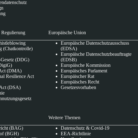
endatenschutz
gn
ung
 Regulierung
Europäische Union
istleblowing
Europäische Datenschutzausschuss
 (Chatkontrolle)
(EDSA)
Europäische Datenschutzbeauftragte
e-Gesetz (DDG)
(EDSB)
DigiG)
Europäische Kommission
s Act (DMA)
Europäisches Parlament
nal Resilience Act
Europäischer Rat
Europäisches Recht
s Act (DSA)
Gesetzesvorhaben
nie
nnutzungsgesetz
Weitere Themen
richt (BAG)
Datenschutz & Covid-19
hof (BGH)
EEA-Richtlinie