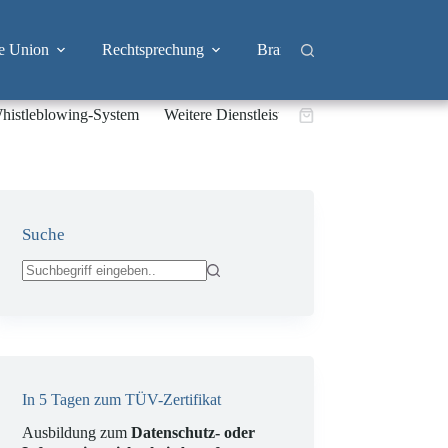
e Union
Rechtsprechung
Branchen
Big Tech & 
histleblowing-System
Weitere Dienstleistungen
Warenkorb
Suche
Keine
Ergebnisse
In 5 Tagen zum TÜV-Zertifikat
Ausbildung zum
Datenschutz- oder