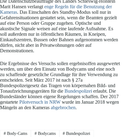
Die Datenschutzbeauftragte des Landes Schleswig-Holstein
Marit Hansen verlangt
enge Regeln für die Benutzung der
Kameras
. Das Einschalten des Standby-Modus soll nur in
Gefahrensituationen gestattet sein, wenn die Beamten gezielt
auf eine Person oder Gruppe zugehen. Optische und
akustische Signale weisen auf eine laufende Aufnahme. Es
soll außerdem nur in öffentlichen Räumen, in Kneipen,
Einkaufszentren, Bussen oder Bahnen aufgenommen werden
dürfen, nicht aber in Privatwohnungen oder auf
Demonstrationen.
Die Ergebnisse des Versuchs sollen ergebnisoffen ausgewertet
werden, um über den Einsatz von Bodycams und eine noch
zu schaffende gesetzliche Grundlage für ihre Verwendung zu
entscheiden. Seit März 2017 ist nach § 27a
Bundespolizeigesetz das Tragen von körpernahen Bild- und
Tonaufzeichnungsgeräten für die
Bundespolizei
erlaubt. Die
Bundesländer können eigene Regelungen schaffen. Der 2017
gestartete
Pilotversuch in NRW
wurde im Januar 2018 wegen
Mängeln an den Kameras
abgebrochen
.
#
Body-Cams
#
Bodycams
#
Bundespolizei