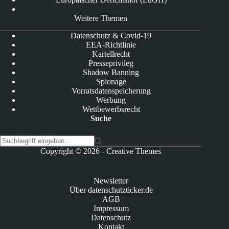
Weitere Themen
Datenschutz & Covid-19
EEA-Richtlinie
Kartellrecht
Presseprivileg
Shadow Banning
Spionage
Vorratsdatenspeicherung
Werbung
Wettbewerbsrecht
Suche
K
Copyright © 2026 -
Creative Themes
e
i
n
Newsletter
e
Über datenschutzticker.de
E
AGB
r
Impressum
g
Datenschutz
e
Kontakt