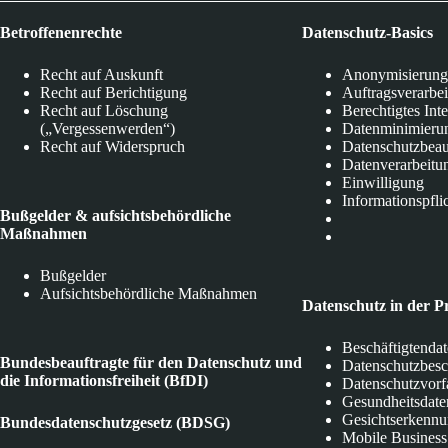
Betroffenenrechte
Datenschutz-Basics
Recht auf Auskunft
Anonymisierung
Recht auf Berichtigung
Auftragsverarbe
Recht auf Löschung
Berechtigtes Int
(„Vergessenwerden“)
Datenminimieru
Recht auf Widerspruch
Datenschutzbeau
Datenverarbeitu
Einwilligung
Informationspfli
Bußgelder & aufsichtsbehördliche
Maßnahmen
Bußgelder
Aufsichtsbehördliche Maßnahmen
Datenschutz in der P
Beschäftigtenda
Bundesbeauftragte für den Datenschutz und
Datenschutzbes
die Informationsfreiheit (BfDI)
Datenschutzvorf
Gesundheitsdate
Gesichtserkenn
Bundesdatenschutzgesetz (BDSG)
Mobile Business