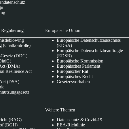
endatenschutz
gn
ung
 Regulierung
Europäische Union
istleblowing
Europäische Datenschutzausschuss
 (Chatkontrolle)
(EDSA)
Europäische Datenschutzbeauftragte
e-Gesetz (DDG)
(EDSB)
DigiG)
Europäische Kommission
s Act (DMA)
Europäisches Parlament
nal Resilience Act
Europäischer Rat
Europäisches Recht
s Act (DSA)
Gesetzesvorhaben
nie
nnutzungsgesetz
Weitere Themen
richt (BAG)
Datenschutz & Covid-19
hof (BGH)
EEA-Richtlinie