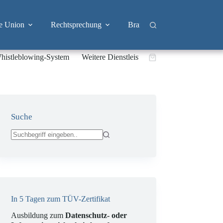
e Union
Rechtsprechung
Branchen
Big Tech & 
histleblowing-System
Weitere Dienstleistungen
Warenkorb
Suche
Keine
Ergebnisse
In 5 Tagen zum TÜV-Zertifikat
Ausbildung zum
Datenschutz- oder