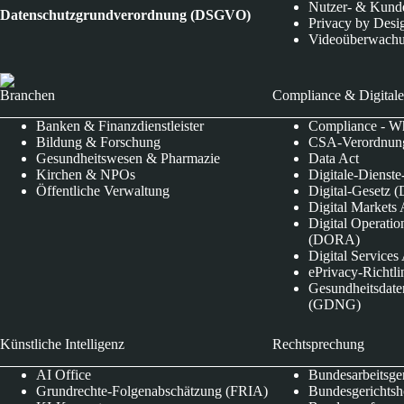
Nutzer- & Kund
Datenschutzgrundverordnung (DSGVO)
Privacy by Desi
Videoüberwach
Branchen
Compliance & Digitale
Banken & Finanzdienstleister
Compliance - Wh
Bildung & Forschung
CSA-Verordnung
Gesundheitswesen & Pharmazie
Data Act
Kirchen & NPOs
Digitale-Dienst
Öffentliche Verwaltung
Digital-Gesetz (
Digital Market
Digital Operatio
(DORA)
Digital Service
ePrivacy-Richtli
Gesundheitsdate
(GDNG)
Künstliche Intelligenz
Rechtsprechung
AI Office
Bundesarbeitsge
Grundrechte-Folgenabschätzung (FRIA)
Bundesgerichts