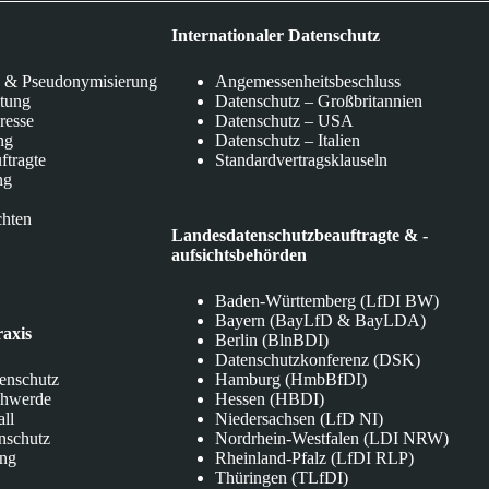
Internationaler Datenschutz
 & Pseudonymisierung
Angemessenheitsbeschluss
itung
Datenschutz – Großbritannien
eresse
Datenschutz – USA
ng
Datenschutz – Italien
ftragte
Standardvertragsklauseln
ng
chten
Landesdatenschutzbeauftragte & -
aufsichtsbehörden
Baden-Württemberg (LfDI BW)
Bayern (BayLfD & BayLDA)
raxis
Berlin (BlnBDI)
Datenschutzkonferenz (DSK)
tenschutz
Hamburg (HmbBfDI)
chwerde
Hessen (HBDI)
all
Niedersachsen (LfD NI)
nschutz
Nordrhein-Westfalen (LDI NRW)
ung
Rheinland-Pfalz (LfDI RLP)
Thüringen (TLfDI)