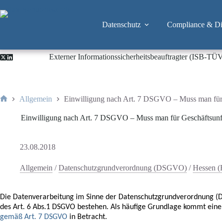
Zum
Inhalt
springen
Datenschutz
Compliance & Dig
Externer Informationssicherheitsbeauftragter (ISB-TÜ
Allgemein
Einwilligung nach Art. 7 DSGVO – Muss man für G
Start
Einwilligung nach Art. 7 DSGVO – Muss man für Geschäftsunfäh
23.08.2018
Allgemein
/
Datenschutzgrundverordnung (DSGVO)
/
Hessen 
Die Datenverarbeitung im Sinne der Datenschutzgrundverordnung (
des Art. 6 Abs.1 DSGVO bestehen. Als häufige Grundlage kommt ein
gemäß Art. 7 DSGVO
in Betracht.