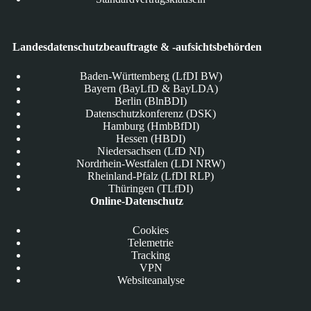
Landesdatenschutzbeauftragte & -aufsichtsbehörden
Baden-Württemberg (LfDI BW)
Bayern (BayLfD & BayLDA)
Berlin (BlnBDI)
Datenschutzkonferenz (DSK)
Hamburg (HmbBfDI)
Hessen (HBDI)
Niedersachsen (LfD NI)
Nordrhein-Westfalen (LDI NRW)
Rheinland-Pfalz (LfDI RLP)
Thüringen (TLfDI)
Online-Datenschutz
Cookies
Telemetrie
Tracking
VPN
Websiteanalyse