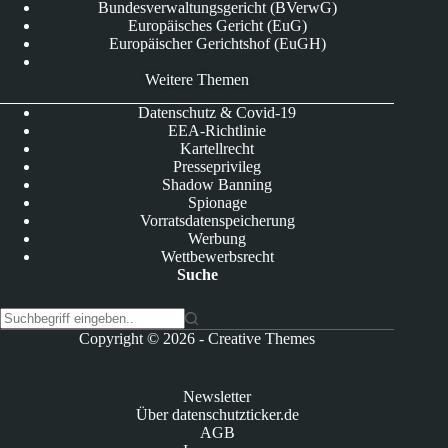
Bundesverwaltungsgericht (BVerwG)
Europäisches Gericht (EuG)
Europäischer Gerichtshof (EuGH)
Weitere Themen
Datenschutz & Covid-19
EEA-Richtlinie
Kartellrecht
Presseprivileg
Shadow Banning
Spionage
Vorratsdatenspeicherung
Werbung
Wettbewerbsrecht
Suche
K
Copyright © 2026 -
Creative Themes
e
i
n
Newsletter
e
Über datenschutzticker.de
E
AGB
r