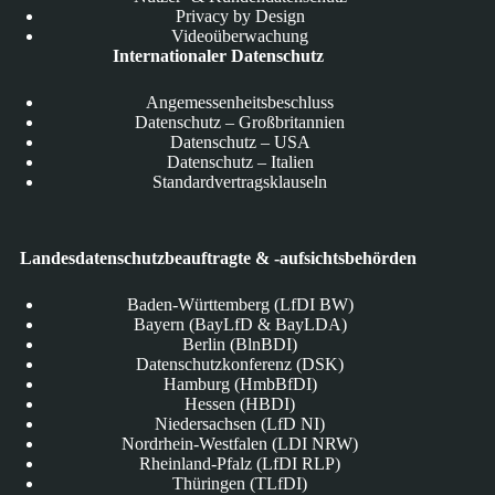
Privacy by Design
Videoüberwachung
Internationaler Datenschutz
Angemessenheitsbeschluss
Datenschutz – Großbritannien
Datenschutz – USA
Datenschutz – Italien
Standardvertragsklauseln
Landesdatenschutzbeauftragte & -aufsichtsbehörden
Baden-Württemberg (LfDI BW)
Bayern (BayLfD & BayLDA)
Berlin (BlnBDI)
Datenschutzkonferenz (DSK)
Hamburg (HmbBfDI)
Hessen (HBDI)
Niedersachsen (LfD NI)
Nordrhein-Westfalen (LDI NRW)
Rheinland-Pfalz (LfDI RLP)
Thüringen (TLfDI)