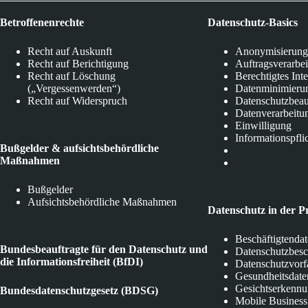
Betroffenenrechte
Datenschutz-Basics
Recht auf Auskunft
Anonymisierung
Recht auf Berichtigung
Auftragsverarbe
Recht auf Löschung
Berechtigtes Int
(„Vergessenwerden“)
Datenminimieru
Recht auf Widerspruch
Datenschutzbeau
Datenverarbeitu
Einwilligung
Informationspfli
Bußgelder & aufsichtsbehördliche
Maßnahmen
Bußgelder
Aufsichtsbehördliche Maßnahmen
Datenschutz in der P
Beschäftigtenda
Bundesbeauftragte für den Datenschutz und
Datenschutzbes
die Informationsfreiheit (BfDI)
Datenschutzvorf
Gesundheitsdate
Gesichtserkenn
Bundesdatenschutzgesetz (BDSG)
Mobile Business