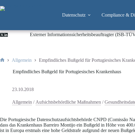
Zum
Inhalt
springen
Datenschutz
Compliance & Dig
Externer Informationssicherheitsbeauftragter (ISB-TÜ
Allgemein
Empfindliches Bußgeld für Portugiesisches Kran
Start
Empfindliches Bußgeld für Portugiesisches Krankenhaus
23.10.2018
Allgemein
/
Aufsichtsbehördliche Maßnahmen
/
Gesundheitsdat
Die Portugiesische Datenschutzaufsichtsbehörde CNPD (Comissão Nac
dass das Krankenhaus Barreiro Montijo ein Bußgeld in Höhe von 400
ist in Europa erstmals eine hohe Geldstrafe aufgrund der neuen Bu