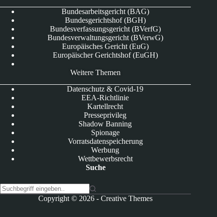
Bundesarbeitsgericht (BAG)
Bundesgerichtshof (BGH)
Bundesverfassungsgericht (BVerfG)
Bundesverwaltungsgericht (BVerwG)
Europäisches Gericht (EuG)
Europäischer Gerichtshof (EuGH)
Weitere Themen
Datenschutz & Covid-19
EEA-Richtlinie
Kartellrecht
Presseprivileg
Shadow Banning
Spionage
Vorratsdatenspeicherung
Werbung
Wettbewerbsrecht
Suche
K
Copyright © 2026 -
Creative Themes
e
i