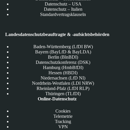
Datenschutz – USA
Datenschutz – Italien
Standardvertragsklauseln
Landesdatenschutzbeauftragte & -aufsichtsbehörden
Baden-Württemberg (LfDI BW)
Bayern (BayLfD & BayLDA)
Berlin (BlnBDI)
Datenschutzkonferenz (DSK)
Hamburg (HmbBfDI)
Hessen (HBDI)
Niedersachsen (LfD NI)
Nordrhein-Westfalen (LDI NRW)
Rheinland-Pfalz (LfDI RLP)
Thüringen (TLfDI)
Online-Datenschutz
Cookies
Telemetrie
Tracking
VPN