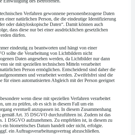
ie Einwilligung des Betroffenen.
n technischen Verfahren gewonnene personenbezogene Daten
 einer natürlichen Person, die die eindeutige Identifizierung
ilder oder daktyloskopische Daten“. Damit können auch
ge, dass diese nur bei einer ausdrücklichen gesetzlichen
werden dürfen.
 immer eindeutig zu beantworten und hängt von einer
ollte die Verarbeitung von Lichtbildern nicht
zogenen Daten angesehen werden, da Lichtbilder nur dann
nn sie mit speziellen technischen Mitteln verarbeitet
r natürlichen Person ermöglichen. Entscheidend sind daher die
 aufgenommen und verarbeitet werden. Zweifelsfrei sind die
e für einen automatisierten Abgleich mit der Person geeignet
sbesondere wenn diese mit speziellen Verfahren verarbeitet
, um zu prüfen, ob es sich in diesem Fall um ein
vorgang eventuell anzupassen ist. In diesem Zusammenhang
ng gemäß Art. 35 DSGVO durchzuführen ist. Zudem ist das
bs. 1 DSGVO aufzunehmen. Zu empfehlen ist, in diesem zu
ein biometrisches Datum handelt oder nicht, erfolgte.
t ggf. ein Auftragsverarbeitungsvertrag abzuschließen.