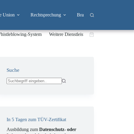
e Union
Rechtsprechung
Branchen
Big Tech & 
histleblowing-System
Weitere Dienstleistungen
Warenkorb
Suche
Keine
Ergebnisse
In 5 Tagen zum TÜV-Zertifikat
Ausbildung zum
Datenschutz- oder