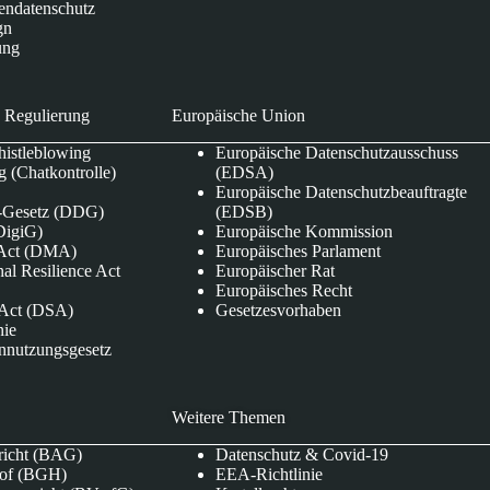
endatenschutz
gn
ung
 Regulierung
Europäische Union
istleblowing
Europäische Datenschutzausschuss
 (Chatkontrolle)
(EDSA)
Europäische Datenschutzbeauftragte
e-Gesetz (DDG)
(EDSB)
DigiG)
Europäische Kommission
s Act (DMA)
Europäisches Parlament
nal Resilience Act
Europäischer Rat
Europäisches Recht
s Act (DSA)
Gesetzesvorhaben
nie
nnutzungsgesetz
Weitere Themen
richt (BAG)
Datenschutz & Covid-19
hof (BGH)
EEA-Richtlinie