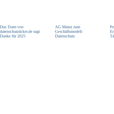
Das Team von
AG Mainz zum
Pe
datenschutzticker.de sagt
Geschäftsmodell-
Er
Danke für 2025
Datenschutz
Tä
23.12.2025
04.06.2025