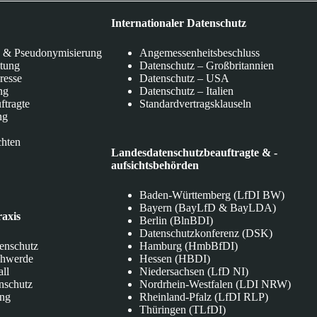
Internationaler Datenschutz
 & Pseudonymisierung
Angemessenheitsbeschluss
itung
Datenschutz – Großbritannien
eresse
Datenschutz – USA
ng
Datenschutz – Italien
ftragte
Standardvertragsklauseln
ng
chten
Landesdatenschutzbeauftragte & -
aufsichtsbehörden
Baden-Württemberg (LfDI BW)
Bayern (BayLfD & BayLDA)
raxis
Berlin (BlnBDI)
Datenschutzkonferenz (DSK)
tenschutz
Hamburg (HmbBfDI)
chwerde
Hessen (HBDI)
all
Niedersachsen (LfD NI)
nschutz
Nordrhein-Westfalen (LDI NRW)
ung
Rheinland-Pfalz (LfDI RLP)
Thüringen (TLfDI)