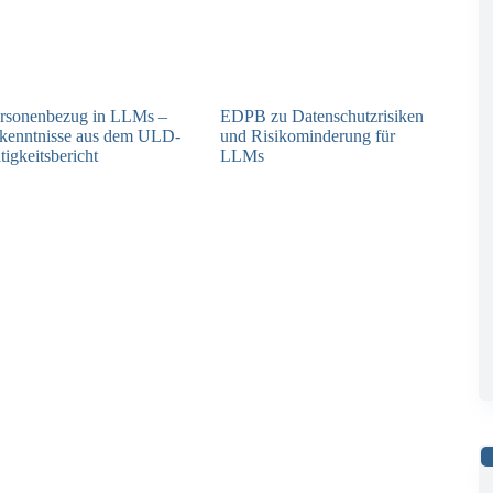
rsonenbezug in LLMs –
EDPB zu Datenschutzrisiken
kenntnisse aus dem ULD-
und Risikominderung für
tigkeitsbericht
LLMs
13.05.2025
12.05.2025