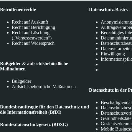
Betroffenenrechte
Datenschutz-Basics
Recht auf Auskunft
Anonymisierung
Recht auf Berichtigung
Auftragsverarbe
Recht auf Löschung
Berechtigtes Int
(„Vergessenwerden“)
Datenminimieru
Recht auf Widerspruch
Datenschutzbeau
Datenverarbeitu
Einwilligung
Informationspfli
Bußgelder & aufsichtsbehördliche
Maßnahmen
Bußgelder
Aufsichtsbehördliche Maßnahmen
Datenschutz in der P
Beschäftigtenda
Bundesbeauftragte für den Datenschutz und
Datenschutzbes
die Informationsfreiheit (BfDI)
Datenschutzvorf
Gesundheitsdate
Gesichtserkenn
Bundesdatenschutzgesetz (BDSG)
Mobile Business