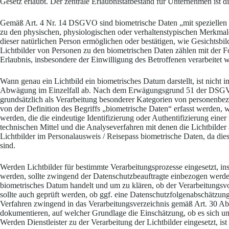
Gesetz erlaubt. Der zentrale Erlaubnistatbestand für Unternehmen ist d
Gemäß Art. 4 Nr. 14 DSGVO sind biometrische Daten „mit spezielle
zu den physischen, physiologischen oder verhaltenstypischen Merkmalen
dieser natürlichen Person ermöglichen oder bestätigen, wie Gesichtsb
Lichtbilder von Personen zu den biometrischen Daten zählen mit der Fol
Erlaubnis, insbesondere der Einwilligung des Betroffenen verarbeitet 
Wann genau ein Lichtbild ein biometrisches Datum darstellt, ist nicht
Abwägung im Einzelfall ab. Nach dem Erwägungsgrund 51 der DSGVO s
grundsätzlich als Verarbeitung besonderer Kategorien von personenbe
von der Definition des Begriffs „biometrische Daten“ erfasst werden, we
werden, die die eindeutige Identifizierung oder Authentifizierung eine
technischen Mittel und die Analyseverfahren mit denen die Lichtbilder
Lichtbilder im Personalausweis / Reisepass biometrische Daten, da dies
sind.
Werden Lichtbilder für bestimmte Verarbeitungsprozesse eingesetzt, in
werden, sollte zwingend der Datenschutzbeauftragte einbezogen werden
biometrisches Datum handelt und um zu klären, ob der Verarbeitungs
sollte auch geprüft werden, ob ggf. eine Datenschutzfolgenabschätzu
Verfahren zwingend in das Verarbeitungsverzeichnis gemäß Art. 30 A
dokumentieren, auf welcher Grundlage die Einschätzung, ob es sich um 
Werden Dienstleister zu der Verarbeitung der Lichtbilder eingesetzt, is