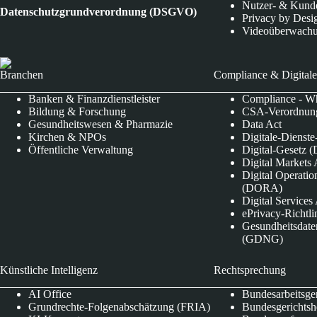
Nutzer- & Kund
Datenschutzgrundverordnung (DSGVO)
Privacy by Desi
Videoüberwach
Branchen
Compliance & Digitale
Banken & Finanzdienstleister
Compliance - Wh
Bildung & Forschung
CSA-Verordnung
Gesundheitswesen & Pharmazie
Data Act
Kirchen & NPOs
Digitale-Dienst
Öffentliche Verwaltung
Digital-Gesetz (
Digital Market
Digital Operatio
(DORA)
Digital Service
ePrivacy-Richtli
Gesundheitsdate
(GDNG)
Künstliche Intelligenz
Rechtsprechung
AI Office
Bundesarbeitsge
Grundrechte-Folgenabschätzung (FRIA)
Bundesgerichts