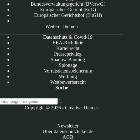
Bundesverwaltungsgericht (BVerwG)
Europäisches Gericht (EuG)
Europäischer Gerichtshof (EuGH)
Weitere Themen
Datenschutz & Covid-19
EEA-Richtlinie
Kartellrecht
Presseprivileg
Shadow Banning
Spionage
Vorratsdatenspeicherung
Werbung
Wettbewerbsrecht
Suche
K
Copyright © 2026 -
Creative Themes
e
i
n
Newsletter
e
Über datenschutzticker.de
E
AGB