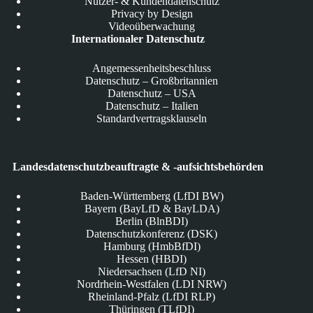
Nutzer- & Kundendatenschutz
Privacy by Design
Videoüberwachung
Internationaler Datenschutz
Angemessenheitsbeschluss
Datenschutz – Großbritannien
Datenschutz – USA
Datenschutz – Italien
Standardvertragsklauseln
Landesdatenschutzbeauftragte & -aufsichtsbehörden
Baden-Württemberg (LfDI BW)
Bayern (BayLfD & BayLDA)
Berlin (BlnBDI)
Datenschutzkonferenz (DSK)
Hamburg (HmbBfDI)
Hessen (HBDI)
Niedersachsen (LfD NI)
Nordrhein-Westfalen (LDI NRW)
Rheinland-Pfalz (LfDI RLP)
Thüringen (TLfDI)