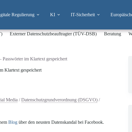
itale Regulierung
KI
IT-Sicherheit
Europäisch
V)
Externer Datenschutzbeauftragter (TÜV-DSB)
Beratung
W
 Passwörter im Klartext gespeichert
m Klartext gespeichert
ial Media
/
Datenschutzgrundverordnung (DSGVO)
/
einem
Blog
über den neusten Datenskandal bei Facebook.