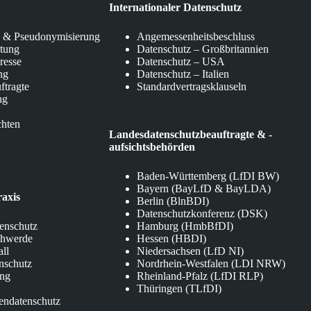
Internationaler Datenschutz
 & Pseudonymisierung
Angemessenheitsbeschluss
itung
Datenschutz – Großbritannien
eresse
Datenschutz – USA
ng
Datenschutz – Italien
ftragte
Standardvertragsklauseln
ng
chten
Landesdatenschutzbeauftragte & -
aufsichtsbehörden
Baden-Württemberg (LfDI BW)
Bayern (BayLfD & BayLDA)
raxis
Berlin (BlnBDI)
Datenschutzkonferenz (DSK)
tenschutz
Hamburg (HmbBfDI)
chwerde
Hessen (HBDI)
all
Niedersachsen (LfD NI)
nschutz
Nordrhein-Westfalen (LDI NRW)
ung
Rheinland-Pfalz (LfDI RLP)
Thüringen (TLfDI)
endatenschutz