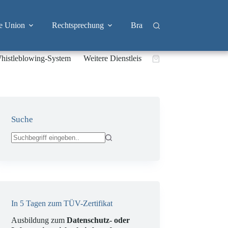
e Union
Rechtsprechung
Branchen
Big Tech & 
histleblowing-System
Weitere Dienstleistungen
Warenkorb
Suche
Keine
Ergebnisse
In 5 Tagen zum TÜV-Zertifikat
Ausbildung zum
Datenschutz- oder