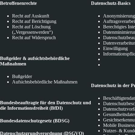
Betroffenenrechte
Datenschutz-Basics
Recht auf Auskunft
Anonymisierung
Recht auf Berichtigung
Auftragsverarbe
Recht auf Löschung
Berechtigtes Int
(„Vergessenwerden“)
Datenminimieru
Recht auf Widerspruch
Datenschutzbeau
Datenverarbeitu
Einwilligung
Informationspfli
Bußgelder & aufsichtsbehördliche
Maßnahmen
Bußgelder
Aufsichtsbehördliche Maßnahmen
Datenschutz in der P
Beschäftigtenda
Bundesbeauftragte für den Datenschutz und
Datenschutzbes
die Informationsfreiheit (BfDI)
Datenschutzvorf
Gesundheitsdate
Gesichtserkenn
Bundesdatenschutzgesetz (BDSG)
Mobile Business
Nutzer- & Kund
Datenschutzgrundverordnung (DSGVO)