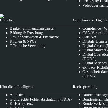
Privacy by Desi
Videoüberwach
Branchen
Compliance & Digitale
Banken & Finanzdienstleister
Compliance - Wh
Bildung & Forschung
CSA-Verordnung
Gesundheitswesen & Pharmazie
Data Act
Kirchen & NPOs
Digitale-Dienst
Öffentliche Verwaltung
Digital-Gesetz (
Digital Market
Digital Operatio
(DORA)
Digital Service
ePrivacy-Richtli
Gesundheitsdate
(GDNG)
Künstliche Intelligenz
Rechtsprechung
AI Office
Bundesarbeitsge
Grundrechte-Folgenabschätzung (FRIA)
Bundesgerichts
KI-Kompetenz
Bundesverfassun
KI-News
Bundesverwaltu