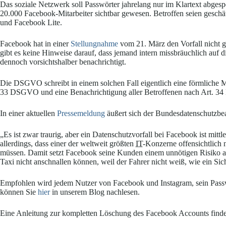
Das soziale Netzwerk soll Passwörter jahrelang nur im Klartext abgesp
20.000 Facebook-Mitarbeiter sichtbar gewesen. Betroffen seien geschä
und Facebook Lite.
Facebook hat in einer
Stellungnahme
vom 21. März den Vorfall nicht g
gibt es keine Hinweise darauf, dass jemand intern missbräuchlich auf 
dennoch vorsichtshalber benachrichtigt.
Die DSGVO schreibt in einem solchen Fall eigentlich eine förmliche 
33 DSGVO und eine Benachrichtigung aller Betroffenen nach Art. 34
In einer aktuellen
Pressemeldung
äußert sich der Bundesdatenschutzbea
„Es ist zwar traurig, aber ein Datenschutzvorfall bei Facebook ist mitt
allerdings, dass einer der weltweit größten
IT
-Konzerne offensichtlich
müssen. Damit setzt Facebook seine Kunden einem unnötigen Risiko aus
Taxi nicht anschnallen können, weil der Fahrer nicht weiß, wie ein Sich
Empfohlen wird jedem Nutzer von Facebook und Instagram, sein Passwo
können Sie
hier
in unserem Blog nachlesen.
Eine Anleitung zur kompletten Löschung des Facebook Accounts find