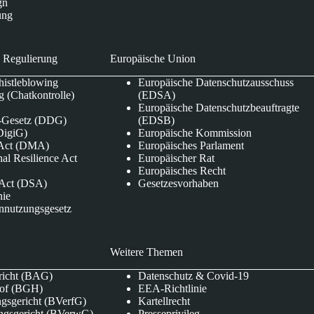
gn
ung
 Regulierung
Europäische Union
istleblowing
Europäische Datenschutzausschuss
 (Chatkontrolle)
(EDSA)
Europäische Datenschutzbeauftragte
e-Gesetz (DDG)
(EDSB)
DigiG)
Europäische Kommission
s Act (DMA)
Europäisches Parlament
nal Resilience Act
Europäischer Rat
Europäisches Recht
s Act (DSA)
Gesetzesvorhaben
nie
nnutzungsgesetz
Weitere Themen
richt (BAG)
Datenschutz & Covid-19
hof (BGH)
EEA-Richtlinie
gsgericht (BVerfG)
Kartellrecht
ngsgericht (BVerwG)
Presseprivileg