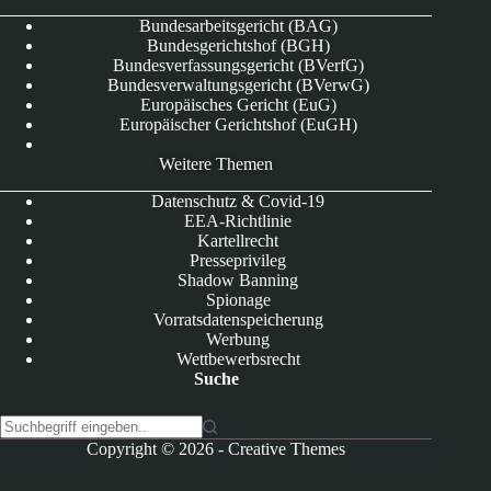
Bundesarbeitsgericht (BAG)
Bundesgerichtshof (BGH)
Bundesverfassungsgericht (BVerfG)
Bundesverwaltungsgericht (BVerwG)
Europäisches Gericht (EuG)
Europäischer Gerichtshof (EuGH)
Weitere Themen
Datenschutz & Covid-19
EEA-Richtlinie
Kartellrecht
Presseprivileg
Shadow Banning
Spionage
Vorratsdatenspeicherung
Werbung
Wettbewerbsrecht
Suche
K
Copyright © 2026 -
Creative Themes
e
i