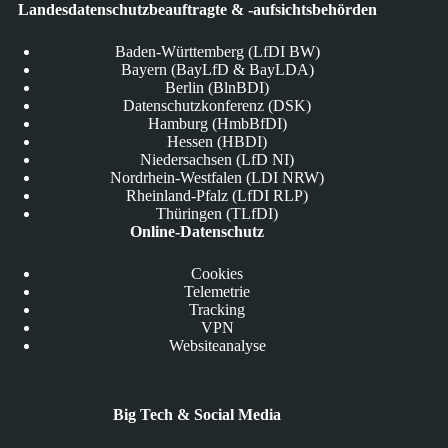
Landesdatenschutzbeauftragte & -aufsichtsbehörden
Baden-Württemberg (LfDI BW)
Bayern (BayLfD & BayLDA)
Berlin (BlnBDI)
Datenschutzkonferenz (DSK)
Hamburg (HmbBfDI)
Hessen (HBDI)
Niedersachsen (LfD NI)
Nordrhein-Westfalen (LDI NRW)
Rheinland-Pfalz (LfDI RLP)
Thüringen (TLfDI)
Online-Datenschutz
Cookies
Telemetrie
Tracking
VPN
Websiteanalyse
Big Tech & Social Media