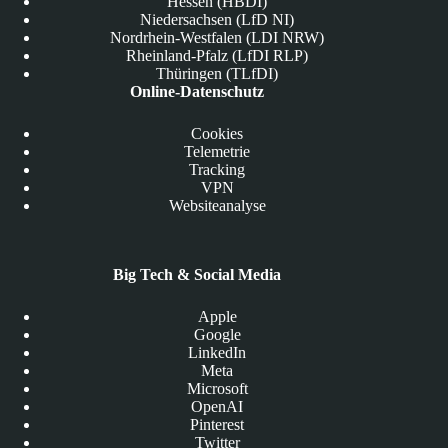
Hessen (HBDI)
Niedersachsen (LfD NI)
Nordrhein-Westfalen (LDI NRW)
Rheinland-Pfalz (LfDI RLP)
Thüringen (TLfDI)
Online-Datenschutz
Cookies
Telemetrie
Tracking
VPN
Websiteanalyse
Big Tech & Social Media
Apple
Google
LinkedIn
Meta
Microsoft
OpenAI
Pinterest
Twitter