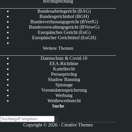
Rechtsprechung
Bundesarbeitsgericht (BAG)
Bundesgerichtshof (BGH)
Bundesverfassungsgericht (BVerfG)
Bundesverwaltungsgericht (BVerwG)
Europäisches Gericht (EuG)
Europäischer Gerichtshof (EuGH)
Weitere Themen
Datenschutz & Covid-19
EEA-Richtlinie
Kartellrecht
Presseprivileg
Shadow Banning
Spionage
Vorratsdatenspeicherung
Werbung
Wettbewerbsrecht
Suche
K
Copyright © 2026 -
Creative Themes
e