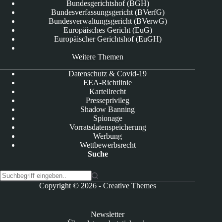
Bundesgerichtshof (BGH)
Bundesverfassungsgericht (BVerfG)
Bundesverwaltungsgericht (BVerwG)
Europäisches Gericht (EuG)
Europäischer Gerichtshof (EuGH)
Weitere Themen
Datenschutz & Covid-19
EEA-Richtlinie
Kartellrecht
Presseprivileg
Shadow Banning
Spionage
Vorratsdatenspeicherung
Werbung
Wettbewerbsrecht
Suche
K
Copyright © 2026 -
Creative Themes
e
i
n
Newsletter
e