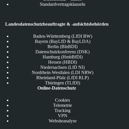
Standardvertragsklauseln
Landesdatenschutzbeauftragte & -aufsichtsbehörden
Baden-Württemberg (LfDI BW)
Bayern (BayLfD & BayLDA)
Berlin (BlnBDI)
Datenschutzkonferenz (DSK)
Hamburg (HmbBfDI)
Hessen (HBDI)
Niedersachsen (LfD NI)
Nordrhein-Westfalen (LDI NRW)
Rheinland-Pfalz (LfDI RLP)
Thüringen (TLfDI)
Online-Datenschutz
Cookies
Telemetrie
Tracking
VPN
Websiteanalyse