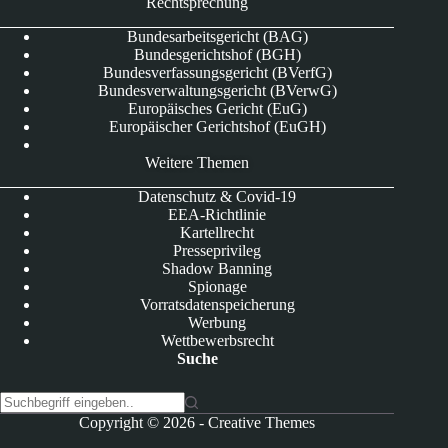
Rechtsprechung
Bundesarbeitsgericht (BAG)
Bundesgerichtshof (BGH)
Bundesverfassungsgericht (BVerfG)
Bundesverwaltungsgericht (BVerwG)
Europäisches Gericht (EuG)
Europäischer Gerichtshof (EuGH)
Weitere Themen
Datenschutz & Covid-19
EEA-Richtlinie
Kartellrecht
Presseprivileg
Shadow Banning
Spionage
Vorratsdatenspeicherung
Werbung
Wettbewerbsrecht
Suche
K
Copyright © 2026 -
Creative Themes
e