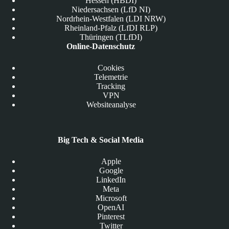
Hessen (HBDI)
Niedersachsen (LfD NI)
Nordrhein-Westfalen (LDI NRW)
Rheinland-Pfalz (LfDI RLP)
Thüringen (TLfDI)
Online-Datenschutz
Cookies
Telemetrie
Tracking
VPN
Websiteanalyse
Big Tech & Social Media
Apple
Google
LinkedIn
Meta
Microsoft
OpenAI
Pinterest
Twitter