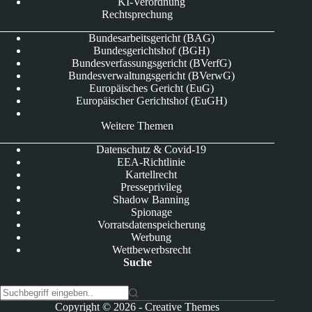
KI-Verordnung
Rechtsprechung
Bundesarbeitsgericht (BAG)
Bundesgerichtshof (BGH)
Bundesverfassungsgericht (BVerfG)
Bundesverwaltungsgericht (BVerwG)
Europäisches Gericht (EuG)
Europäischer Gerichtshof (EuGH)
Weitere Themen
Datenschutz & Covid-19
EEA-Richtlinie
Kartellrecht
Presseprivileg
Shadow Banning
Spionage
Vorratsdatenspeicherung
Werbung
Wettbewerbsrecht
Suche
K
Copyright © 2026 -
Creative Themes