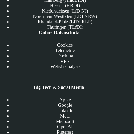
Hamburg (HmbBfDI)
Hessen (HBDI)
Niedersachsen (LfD NI)
Nordrhein-Westfalen (LDI NRW)
Rheinland-Pfalz (LfDI RLP)
Thüringen (TLfDI)
Online-Datenschutz
Cookies
Telemetrie
Tracking
VPN
Websiteanalyse
Big Tech & Social Media
Apple
Google
LinkedIn
Meta
Microsoft
OpenAI
Pinterest