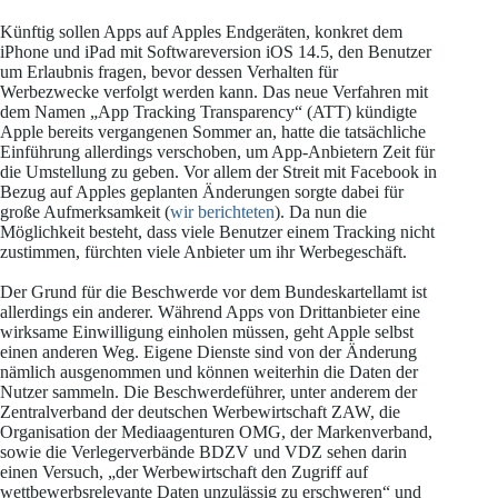
Künftig sollen Apps auf Apples Endgeräten, konkret dem
iPhone und iPad mit Softwareversion iOS 14.5, den Benutzer
um Erlaubnis fragen, bevor dessen Verhalten für
Werbezwecke verfolgt werden kann. Das neue Verfahren mit
dem Namen „App Tracking Transparency“ (ATT) kündigte
Apple bereits vergangenen Sommer an, hatte die tatsächliche
Einführung allerdings verschoben, um App-Anbietern Zeit für
die Umstellung zu geben. Vor allem der Streit mit Facebook in
Bezug auf Apples geplanten Änderungen sorgte dabei für
große Aufmerksamkeit (
wir berichteten
). Da nun die
Möglichkeit besteht, dass viele Benutzer einem Tracking nicht
zustimmen, fürchten viele Anbieter um ihr Werbegeschäft.
Der Grund für die Beschwerde vor dem Bundeskartellamt ist
allerdings ein anderer. Während Apps von Drittanbieter eine
wirksame Einwilligung einholen müssen, geht Apple selbst
einen anderen Weg. Eigene Dienste sind von der Änderung
nämlich ausgenommen und können weiterhin die Daten der
Nutzer sammeln. Die Beschwerdeführer, unter anderem der
Zentralverband der deutschen Werbewirtschaft ZAW, die
Organisation der Mediaagenturen OMG, der Markenverband,
sowie die Verlegerverbände BDZV und VDZ sehen darin
einen Versuch, „der Werbewirtschaft den Zugriff auf
wettbewerbsrelevante Daten unzulässig zu erschweren“ und