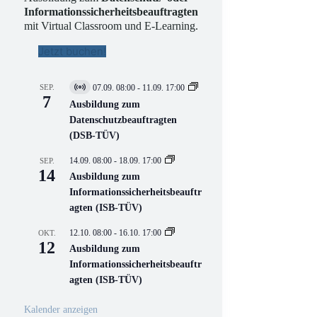
Informationssicherheitsbeauftragten
mit Virtual Classroom und E-Learning.
Jetzt buchen!
SEP.
07.09. 08:00
-
11.09. 17:00
V
7
i
Ausbildung zum
r
Datenschutzbeauftragten
t
(DSB-TÜV)
u
e
l
14.09. 08:00
-
18.09. 17:00
SEP.
l
14
Ausbildung zum
V
Informationssicherheitsbeauftr
e
r
agten (ISB-TÜV)
a
n
12.10. 08:00
-
16.10. 17:00
OKT.
s
12
Ausbildung zum
t
a
Informationssicherheitsbeauftr
l
agten (ISB-TÜV)
t
u
n
Kalender anzeigen