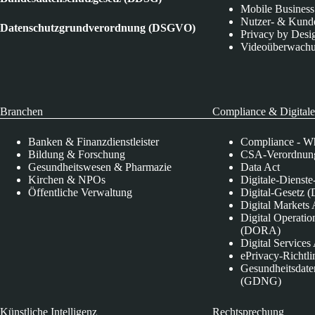
Mobile Business
Nutzer- & Kund
Datenschutzgrundverordnung (DSGVO)
Privacy by Desi
Videoüberwach
Branchen
Compliance & Digitale
Banken & Finanzdienstleister
Compliance - Wh
Bildung & Forschung
CSA-Verordnung
Gesundheitswesen & Pharmazie
Data Act
Kirchen & NPOs
Digitale-Dienst
Öffentliche Verwaltung
Digital-Gesetz (
Digital Market
Digital Operatio
(DORA)
Digital Service
ePrivacy-Richtli
Gesundheitsdate
(GDNG)
Künstliche Intelligenz
Rechtsprechung