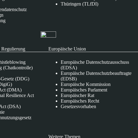
Thüringen (TLfDI)
endatenschutz
gn
ung
 Regulierung
Europäische Union
istleblowing
Europäische Datenschutzausschuss
 (Chatkontrolle)
(EDSA)
Europäische Datenschutzbeauftragte
e-Gesetz (DDG)
(EDSB)
DigiG)
Europäische Kommission
s Act (DMA)
Europäisches Parlament
nal Resilience Act
Europäischer Rat
Europäisches Recht
s Act (DSA)
Gesetzesvorhaben
nie
nnutzungsgesetz
Weitere Themen