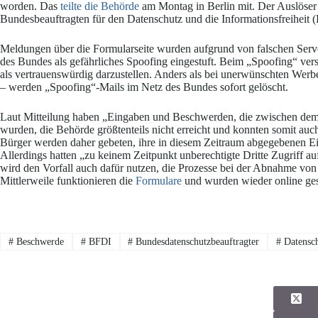
worden. Das
teilte die Behörde
am Montag in Berlin mit. Der Auslöser d
Bundesbeauftragten für den Datenschutz und die Informationsfreiheit 
Meldungen über die Formularseite wurden aufgrund von falschen Serv
des Bundes als gefährliches Spoofing eingestuft. Beim „Spoofing“ versu
als vertrauenswürdig darzustellen. Anders als bei unerwünschten We
– werden „Spoofing“-Mails im Netz des Bundes sofort gelöscht.
Laut Mitteilung haben „Eingaben und Beschwerden, die zwischen dem 
wurden, die Behörde größtenteils nicht erreicht und konnten somit auc
Bürger werden daher gebeten, ihre in diesem Zeitraum abgegebenen 
Allerdings hatten „zu keinem Zeitpunkt unberechtigte Dritte Zugriff a
wird den Vorfall auch dafür nutzen, die Prozesse bei der Abnahme von S
Mittlerweile funktionieren die
Formulare
und wurden wieder online gest
#
Beschwerde
#
BFDI
#
Bundesdatenschutzbeauftragter
#
Datensc