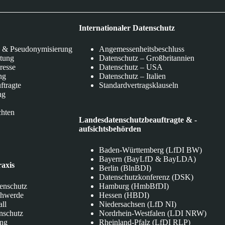
Internationaler Datenschutz
 & Pseudonymisierung
Angemessenheitsbeschluss
itung
Datenschutz – Großbritannien
eresse
Datenschutz – USA
ng
Datenschutz – Italien
ftragte
Standardvertragsklauseln
ng
chten
Landesdatenschutzbeauftragte & -
aufsichtsbehörden
Baden-Württemberg (LfDI BW)
Bayern (BayLfD & BayLDA)
raxis
Berlin (BlnBDI)
Datenschutzkonferenz (DSK)
tenschutz
Hamburg (HmbBfDI)
chwerde
Hessen (HBDI)
all
Niedersachsen (LfD NI)
nschutz
Nordrhein-Westfalen (LDI NRW)
ung
Rheinland-Pfalz (LfDI RLP)