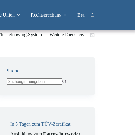
e Union
Rechtsprechung
Branchen
Big Tech & 
histleblowing-System
Weitere Dienstleistungen
Warenkorb
Suche
Keine
Ergebnisse
In 5 Tagen zum TÜV-Zertifikat
Ausbildung zum
Datenschutz- oder