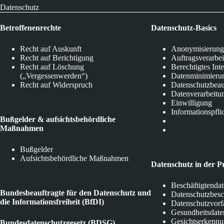
Datenschutz
Betroffenenrechte
Datenschutz-Basics
Recht auf Auskunft
Anonymisierung
Recht auf Berichtigung
Auftragsverarbe
Recht auf Löschung
Berechtigtes Int
(„Vergessenwerden“)
Datenminimieru
Recht auf Widerspruch
Datenschutzbeau
Datenverarbeitu
Einwilligung
Informationspfli
Bußgelder & aufsichtsbehördliche
Maßnahmen
Bußgelder
Aufsichtsbehördliche Maßnahmen
Datenschutz in der P
Beschäftigtenda
Bundesbeauftragte für den Datenschutz und
Datenschutzbes
die Informationsfreiheit (BfDI)
Datenschutzvorf
Gesundheitsdate
Gesichtserkenn
Bundesdatenschutzgesetz (BDSG)