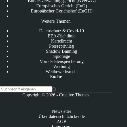
Bundesverwaltungsgericht (BVerwG)
Europäisches Gericht (EuG)
Europäischer Gerichtshof (EuGH)
Weitere Themen
Datenschutz & Covid-19
EEA-Richtlinie
Kartellrecht
Presseprivileg
Shadow Banning
Spionage
Vorratsdatenspeicherung
Werbung
Wettbewerbsrecht
Suche
K
Copyright © 2026 -
Creative Themes
e
i
n
Newsletter
e
Über datenschutzticker.de
E
AGB
r
Impressum