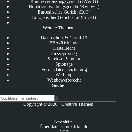
Bundesverfassungsgericht (BVerfG)
Bundesverwaltungsgericht (BVerwG)
Europäisches Gericht (EuG)
Europäischer Gerichtshof (EuGH)
Weitere Themen
Datenschutz & Covid-19
EEA-Richtlinie
Kartellrecht
Presseprivileg
Shadow Banning
Spionage
Vorratsdatenspeicherung
Werbung
Wettbewerbsrecht
Suche
K
Copyright © 2026 -
Creative Themes
e
i
n
Newsletter
e
Über datenschutzticker.de
E
AGB