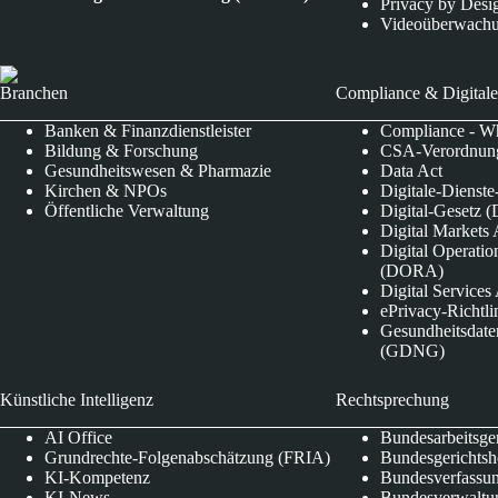
Privacy by Desi
Videoüberwach
Branchen
Compliance & Digitale
Banken & Finanzdienstleister
Compliance - Wh
Bildung & Forschung
CSA-Verordnung
Gesundheitswesen & Pharmazie
Data Act
Kirchen & NPOs
Digitale-Dienst
Öffentliche Verwaltung
Digital-Gesetz (
Digital Market
Digital Operatio
(DORA)
Digital Service
ePrivacy-Richtli
Gesundheitsdate
(GDNG)
Künstliche Intelligenz
Rechtsprechung
AI Office
Bundesarbeitsge
Grundrechte-Folgenabschätzung (FRIA)
Bundesgerichts
KI-Kompetenz
Bundesverfassun
KI-News
Bundesverwaltu