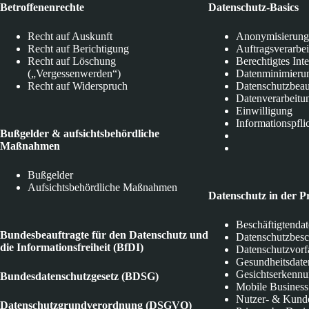
Betroffenenrechte
Datenschutz-Basics
Recht auf Auskunft
Anonymisierung
Recht auf Berichtigung
Auftragsverarbe
Recht auf Löschung
Berechtigtes Int
(„Vergessenwerden“)
Datenminimieru
Recht auf Widerspruch
Datenschutzbeau
Datenverarbeitu
Einwilligung
Informationspfli
Bußgelder & aufsichtsbehördliche
Maßnahmen
Bußgelder
Aufsichtsbehördliche Maßnahmen
Datenschutz in der P
Beschäftigtenda
Bundesbeauftragte für den Datenschutz und
Datenschutzbes
die Informationsfreiheit (BfDI)
Datenschutzvorf
Gesundheitsdate
Gesichtserkenn
Bundesdatenschutzgesetz (BDSG)
Mobile Business
Nutzer- & Kund
Datenschutzgrundverordnung (DSGVO)