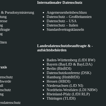
Internationaler Datenschutz
 & Pseudonymisierung
Angemessenheitsbeschluss
itung
Datenschutz – Großbritannien
eresse
Datenschutz – USA
ng
Datenschutz – Italien
ftragte
Standardvertragsklauseln
ng
chten
Landesdatenschutzbeauftragte & -
aufsichtsbehörden
Baden-Württemberg (LfDI BW)
Bayern (BayLfD & BayLDA)
raxis
Berlin (BlnBDI)
Datenschutzkonferenz (DSK)
tenschutz
Hamburg (HmbBfDI)
chwerde
Hessen (HBDI)
all
Niedersachsen (LfD NI)
nschutz
Nordrhein-Westfalen (LDI NRW)
ung
Rheinland-Pfalz (LfDI RLP)
Thüringen (TLfDI)
endatenschutz