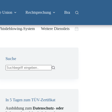
e Union
Rechtsprechung
Branchen
Big Tech & 
histleblowing-System
Weitere Dienstleistungen
Warenkorb
Suche
Keine
Ergebnisse
In 5 Tagen zum TÜV-Zertifikat
Ausbildung zum
Datenschutz- oder