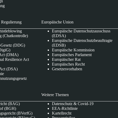
gn
ung
 Regulierung
Europäische Union
istleblowing
Europäische Datenschutzausschuss
 (Chatkontrolle)
(EDSA)
Europäische Datenschutzbeauftragte
e-Gesetz (DDG)
(EDSB)
DigiG)
Europäische Kommission
s Act (DMA)
Europäisches Parlament
nal Resilience Act
Europäischer Rat
Europäisches Recht
s Act (DSA)
Gesetzesvorhaben
nie
nnutzungsgesetz
Weitere Themen
richt (BAG)
Datenschutz & Covid-19
hof (BGH)
EEA-Richtlinie
gsgericht (BVerfG)
Kartellrecht
ngsgericht (BVerwG)
Presseprivileg