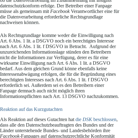
ob die Datenverarbeitung im Zusammenhang mit Insights
datenschutzkonform erfolge. Der Betreiber einer Fanpage
müsse als gemeinsam mit
Facebook
Verantwortlicher eine für
die Datenverarbeitung erforderliche Rechtsgrundlage
nachweisen können.
Als Rechtsgrundlage komme weder die Einwilligung nach
Art. 6 Abs. 1 lit. a DSGVO noch ein berechtigtes Interesse
nach Art. 6 Abs. 1 lit. f DSGVO in Betracht. Aufgrund der
unzureichenden Informationslage stünden den Betreibern
nicht die Informationen zur Verfügung, derer es für eine
wirksame Einwilligung nach Art. 6 Abs. 1 lit. a DSGVO
bedarf. Aus dem gleichen Grund könne ebenfalls keine
Interessenabwägung erfolgen, die für die Begründung eines
berechtigten Interesses nach Art. 6 Abs. 1 lit. f DSGVO
erforderlich sei. Außerdem sei es den Betreibern einer
Fanpage demnach auch nicht möglich ihren
Informationspflichten nach Art. 13 DSGVO nachzukommen.
Reaktion auf das Kurzgutachten
Als Reaktion auf dieses Gutachten hat
die
DSK
beschlossen
,
dass alle den Datenschutzbeauftragten des Bundes und der
Länder unterstehende Bundes- und Landesbehörden ihre
Facebook-
Fanpages auf datenschutzrechtliche Konformität