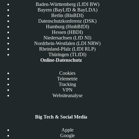
Baden-Württemberg (LfDI BW)
Bayern (BayLfD & BayLDA)
Berlin (BlnBDI)
Datenschutzkonferenz (DSK)
Hamburg (HmbBfDI)
Hessen (HBDI)
Niedersachsen (LfD NI)
Nordrhein-Westfalen (LDI NRW)
Rheinland-Pfalz (LfDI RLP)
Thüringen (TLfDI)
Online-Datenschutz
Cookies
Telemetrie
Tracking
VPN
Websiteanalyse
Big Tech & Social Media
Apple
Google