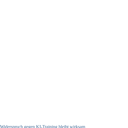
06.08.2026
Widerspruch gegen KI-Training bleibt wirksam