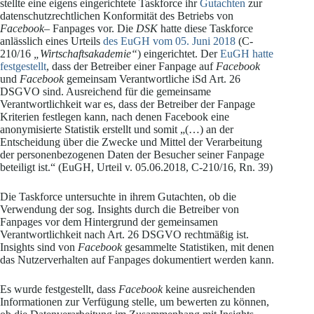
stellte eine eigens eingerichtete Taskforce ihr
Gutachten
zur
datenschutzrechtlichen Konformität des Betriebs von
Facebook
– Fanpages vor. Die
DSK
hatte diese Taskforce
anlässlich eines Urteils
des EuGH vom 05. Juni 2018
(C-
210/16
„Wirtschaftsakademie“
) eingerichtet. Der
EuGH hatte
festgestellt
, dass der Betreiber einer Fanpage auf
Facebook
und
Facebook
gemeinsam Verantwortliche iSd Art. 26
DSGVO sind. Ausreichend für die gemeinsame
Verantwortlichkeit war es, dass der Betreiber der Fanpage
Kriterien festlegen kann, nach denen Facebook eine
anonymisierte Statistik erstellt und somit „(…) an der
Entscheidung über die Zwecke und Mittel der Verarbeitung
der personenbezogenen Daten der Besucher seiner Fanpage
beteiligt ist.“ (EuGH, Urteil v. 05.06.2018, C-210/16, Rn. 39)
Die Taskforce untersuchte in ihrem Gutachten, ob die
Verwendung der sog. Insights durch die Betreiber von
Fanpages vor dem Hintergrund der gemeinsamen
Verantwortlichkeit nach Art. 26 DSGVO rechtmäßig ist.
Insights sind von
Facebook
gesammelte Statistiken, mit denen
das Nutzerverhalten auf Fanpages dokumentiert werden kann.
Es wurde festgestellt, dass
Facebook
keine ausreichenden
Informationen zur Verfügung stelle, um bewerten zu können,