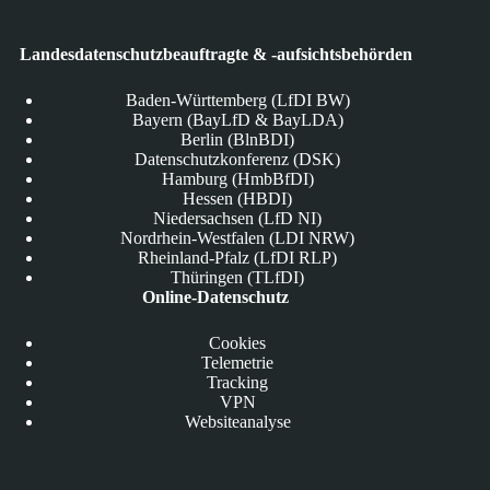
Landesdatenschutzbeauftragte & -aufsichtsbehörden
Baden-Württemberg (LfDI BW)
Bayern (BayLfD & BayLDA)
Berlin (BlnBDI)
Datenschutzkonferenz (DSK)
Hamburg (HmbBfDI)
Hessen (HBDI)
Niedersachsen (LfD NI)
Nordrhein-Westfalen (LDI NRW)
Rheinland-Pfalz (LfDI RLP)
Thüringen (TLfDI)
Online-Datenschutz
Cookies
Telemetrie
Tracking
VPN
Websiteanalyse