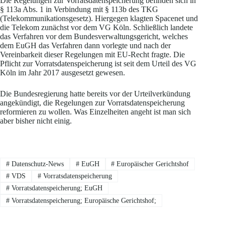
Die Regelungen zur Vorratsdatenspeicherung befinden sich in
§ 113a Abs. 1 in Verbindung mit § 113b des TKG
(Telekommunikationsgesetz). Hiergegen klagten Spacenet und
die Telekom zunächst vor dem VG Köln. Schließlich landete
das Verfahren vor dem Bundesverwaltungsgericht, welches
dem EuGH das Verfahren dann vorlegte und nach der
Vereinbarkeit dieser Regelungen mit EU-Recht fragte. Die
Pflicht zur Vorratsdatenspeicherung ist seit dem Urteil des VG
Köln im Jahr 2017 ausgesetzt gewesen.
Die Bundesregierung hatte bereits vor der Urteilverkündung
angekündigt, die Regelungen zur Vorratsdatenspeicherung
reformieren zu wollen. Was Einzelheiten angeht ist man sich
aber bisher nicht einig.
#
Datenschutz-News
#
EuGH
#
Europäischer Gerichtshof
#
VDS
#
Vorratsdatenspeicherung
#
Vorratsdatenspeicherung; EuGH
#
Vorratsdatenspeicherung; Europäische Gerichtshof;