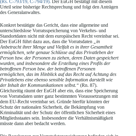
(Rs. C-793/19, C-794/19).
Der EuGH bestätigt mit diesem
Urteil seine bisherige Rechtsprechung und folgt den Anträgen
des Generalanwaltes.
Konkret bestätigte das Gericht, dass eine allgemeine und
unterschiedslose Vorratsspeicherung von Verkehrs- und
Standortdaten nicht mit dem europäischen Recht vereinbar sei.
Der EuGH führt dazu aus, dass die Vorratsdaten
„in
Anbetracht ihrer Menge und Vielfalt es in ihrer Gesamtheit
ermöglichen, sehr genaue Schlüsse auf das Privatleben der
Person bzw. der Personen zu ziehen, deren Daten gespeichert
wurden, und insbesondere die Erstellung eines Profils der
betroffenen Person bzw. der betroffenen Personen
ermöglichen, das im Hinblick auf das Recht auf Achtung des
Privatlebens eine ebenso sensible Information darstellt wie
der Inhalt der Kommunikationen selbst.“
(Rn. 87).
Gleichzeitig räumt der EuGH aber ein, dass eine Speicherung
von Vorratsdaten unter ganz bestimmten Voraussetzungen mit
dem EU-Recht vereinbar sei. Gründe hierfür könnten der
Schutz der nationalen Sicherheit, die Bekämpfung von
Kriminalität und der Schutz der öffentlichen Sicherheit eines
Mitgliedsstaates sein. Insbesondere die Verhältnismäßigkeit
müsste dann aber bedacht werden.