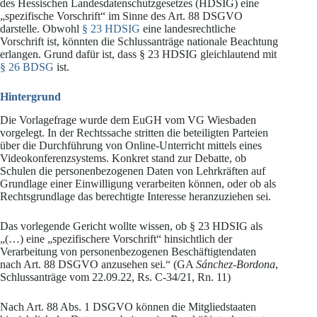
des Hessischen Landesdatenschutzgesetzes (HDSIG) eine
„spezifische Vorschrift“ im Sinne des Art. 88 DSGVO
darstelle. Obwohl
§ 23 HDSIG
eine landesrechtliche
Vorschrift ist, könnten die Schlussanträge nationale Beachtung
erlangen. Grund dafür ist, dass § 23 HDSIG gleichlautend mit
§ 26 BDSG
ist.
Hintergrund
Die Vorlagefrage wurde dem EuGH vom VG Wiesbaden
vorgelegt. In der Rechtssache stritten die beteiligten Parteien
über die Durchführung von Online-Unterricht mittels eines
Videokonferenzsystems. Konkret stand zur Debatte, ob
Schulen die personenbezogenen Daten von Lehrkräften auf
Grundlage einer Einwilligung verarbeiten können, oder ob als
Rechtsgrundlage das berechtigte Interesse heranzuziehen sei.
Das vorlegende Gericht wollte wissen, ob § 23 HDSIG als
„(…) eine „spezifischere Vorschrift“ hinsichtlich der
Verarbeitung von personenbezogenen Beschäftigtendaten
nach Art. 88 DSGVO anzusehen sei.“ (GA
Sánchez-Bordona
,
Schlussanträge vom 22.09.22, Rs. C-34/21, Rn. 11)
Nach Art. 88 Abs. 1 DSGVO können die Mitgliedstaaten