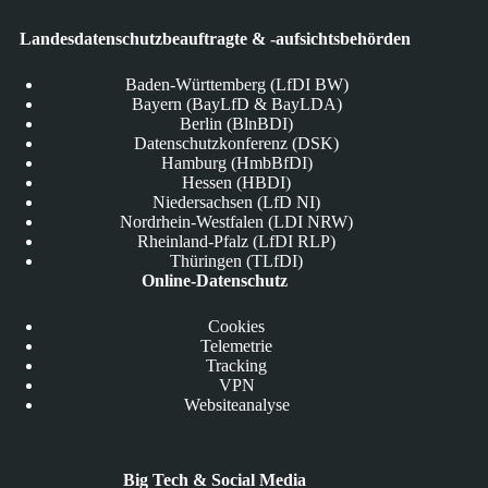
Landesdatenschutzbeauftragte & -aufsichtsbehörden
Baden-Württemberg (LfDI BW)
Bayern (BayLfD & BayLDA)
Berlin (BlnBDI)
Datenschutzkonferenz (DSK)
Hamburg (HmbBfDI)
Hessen (HBDI)
Niedersachsen (LfD NI)
Nordrhein-Westfalen (LDI NRW)
Rheinland-Pfalz (LfDI RLP)
Thüringen (TLfDI)
Online-Datenschutz
Cookies
Telemetrie
Tracking
VPN
Websiteanalyse
Big Tech & Social Media