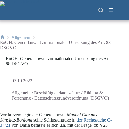
Zum
Inhalt
springen
Allgemein
Start
EuGH: Generalanwalt zur nationalen Umsetzung des Art. 88
DSGVO
EuGH: Generalanwalt zur nationalen Umsetzung des Art.
88 DSGVO
07.10.2022
Allgemein
/
Beschäftigtendatenschutz
/
Bildung &
Forschung
/
Datenschutzgrundverordnung (DSGVO)
Vor kurzem legte der Generalanwalt
Manuel Campos
Sánchez-Bordona
seine Schlussanträge in
der Rechtssache C-
34/21
vor. Darin befasste er sich u.a. mit der Frage, ob § 23