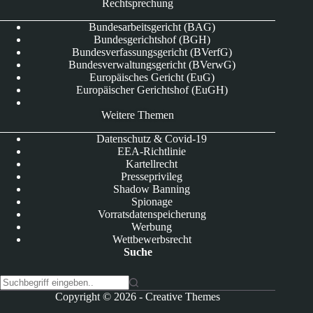
Rechtsprechung
Bundesarbeitsgericht (BAG)
Bundesgerichtshof (BGH)
Bundesverfassungsgericht (BVerfG)
Bundesverwaltungsgericht (BVerwG)
Europäisches Gericht (EuG)
Europäischer Gerichtshof (EuGH)
Weitere Themen
Datenschutz & Covid-19
EEA-Richtlinie
Kartellrecht
Presseprivileg
Shadow Banning
Spionage
Vorratsdatenspeicherung
Werbung
Wettbewerbsrecht
Suche
K
Copyright © 2026 -
Creative Themes
e