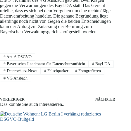
Die 14. Kammer des VG Ansbach gab den zwei Klagen
gegen die Verwarnungen des BayLDA statt. Das Gericht
urteilte, dass es sich bei dem Vorgehen um eine rechtmäßige
Datenverarbeitung handelte. Die genaue Begründung liegt
allerdings noch nicht vor. Gegen die beiden Entscheidungen
kann der Antrag zur Zulassung der Berufung zum
Bayerischen Verwaltungsgerichtshof gestellt werden.
#
Art. 6 DSGVO
#
Bayerisches Landesamt für Datenschutzaufsicht
#
BayLDA
#
Datenschutz-News
#
Falschparker
#
Fotografieren
#
VG Ansbach
VORHERIGER
NÄCHSTER
Das könnte Sie auch interessieren..